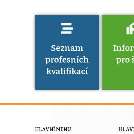
prokázat?
Seznam
Info
profesních
pro 
kvalifikací
Víte, že 
máte v
Národní 
kvalifik
HLAVNÍ MENU
HLAV