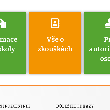
rmace
Vše o
P
školy
zkouškách
autor
os
jako škola
 rámci
Kdo 
soustavy
autori
ací jisté
osoba 
NÍ ROZCESTNÍK
DŮLEŽITÉ ODKAZY