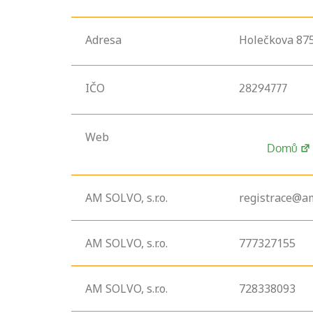
Adresa
Holečkova
87
IČO
28294777
Web
Domů
AM SOLVO, s.r.o.
registrace@am
AM SOLVO, s.r.o.
777327155
AM SOLVO, s.r.o.
728338093