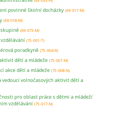
administrativě
(63-033-H)
ení povinné školní docházky
(69-017-M)
y
(69-018-M)
 skupině
(69-073-M)
 vzdělávání
(75-001-T)
riérová poradkyně
(75-004-R)
ktivit dětí a mládeže
(75-007-M)
cí akce dětí a mládeže
(75-008-N)
vedoucí volnočasových aktivit dětí a
U řady živností je
podmínkou k
nosti pro oblast práce s dětmi a mládeží
jejímu získání
ním vzdělávání
(75-017-N)
určitá kvalifikace.
Pro které toto
platí a kde si
znalosti a
dovednosti