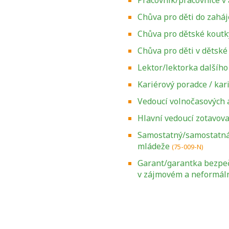
Pracovník/pracovnice v 
Chůva pro děti do zaháj
Chůva pro dětské koutk
Chůva pro děti v dětské
Lektor/lektorka dalšího
Kariérový poradce / ka
Vedoucí volnočasových a
Hlavní vedoucí zotavova
Samostatný/samostatná 
mládeže
(75-009-N)
Zjistěte, jak se
Garant/garantka bezpeč
přihlásit ke
v zájmovém a neformál
zkoušce a kde
získáte informace
o tom, kdo vás
vyzkouší.