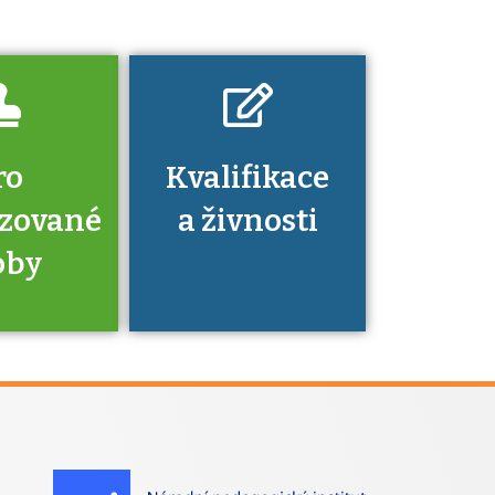
nechat ověřit?
ro
Kvalifikace
izované
a živnosti
oby
je to
zovaná
a jaké