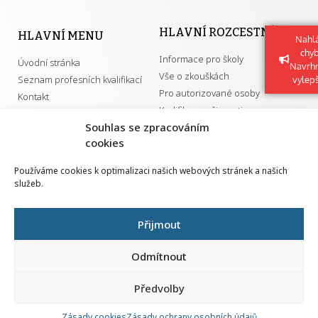
HLAVNÍ ROZCESTNÍK
HLAVNÍ MENU
Nahlá
chy
Informace pro školy
Úvodní stránka
Navrh
Vše o zkouškách
Seznam profesních kvalifikací
vylep
Pro autorizované osoby
Kontakt
Kvalifikace a živnosti
Souhlas se zpracováním
cookies
DŮLEŽITÉ ODKAZY
Používáme cookies k optimalizaci našich webových stránek a našich
služeb.
GDPR
Převodník ÚPK a živností
Národní pedagogický institut ČR
Přehled PK pro splnění MZK
Přijmout
Senovážné náměstí 25
110 00 Praha 1
Odmítnout
Předvolby
Zásady cookies
Zásady ochrany osobních údajů