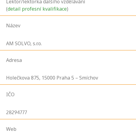
Lektor/lektorka dalšího vzdělávání
(
detail profesní kvalifikace
)
Název
AM SOLVO, s.r.o.
Adresa
Holečkova
875,
15000
Praha 5 – Smíchov
IČO
28294777
Web