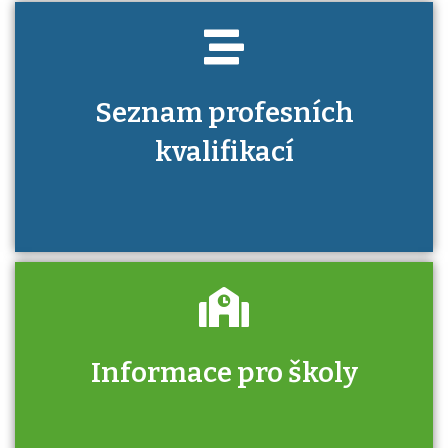
Seznam profesních
kvalifikací
Informace pro školy
Zjistěte, jak se přihlásit ke zkoušce a kde
získáte informace o tom, kdo vás vyzkouší.