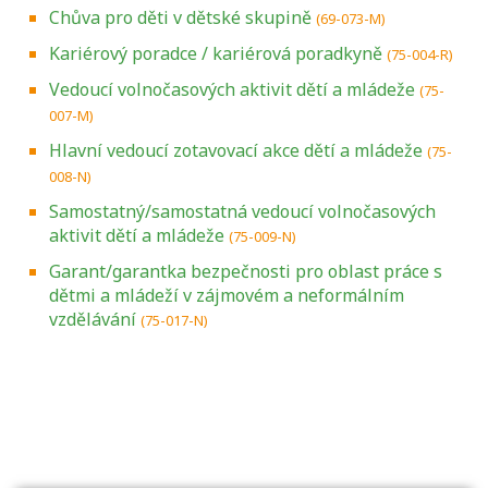
Chůva pro děti v dětské skupině
(69-073-M)
Kariérový poradce / kariérová poradkyně
(75-004-R)
Vedoucí volnočasových aktivit dětí a mládeže
(75-
007-M)
Hlavní vedoucí zotavovací akce dětí a mládeže
(75-
008-N)
Samostatný/samostatná vedoucí volnočasových
aktivit dětí a mládeže
(75-009-N)
Garant/garantka bezpečnosti pro oblast práce s
dětmi a mládeží v zájmovém a neformálním
vzdělávání
(75-017-N)
Projděte si seznam profesních kvalifikací.
Víte, jaké dovednosti musíte pro danou
kvalifikaci prokázat?