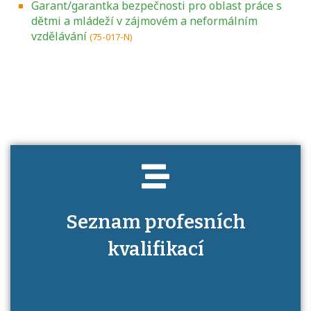
Garant/garantka bezpečnosti pro oblast práce s
dětmi a mládeží v zájmovém a neformálním
vzdělávání
(75-017-N)
Projděte si seznam profesních kvalifikací.
Víte, jaké dovednosti musíte pro danou
kvalifikaci prokázat?
Seznam profesních
kvalifikací