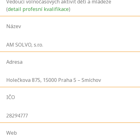
Vedoucí volnočasových aktivit dětí a mládeže
(
detail profesní kvalifikace
)
Název
AM SOLVO, s.r.o.
Adresa
Holečkova
875,
15000
Praha 5 – Smíchov
IČO
28294777
Web