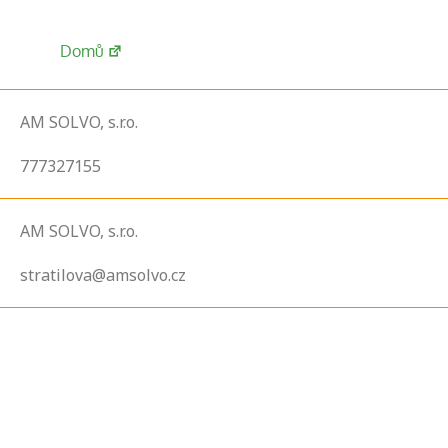
Domů
AM SOLVO, s.r.o.
777327155
AM SOLVO, s.r.o.
stratilova@amsolvo.cz