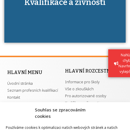
Kvalifikace a živnosti
má získání autorizace?
Nahlá
chy
Navrh
HLAVNÍ ROZCESTNÍK
vylep
HLAVNÍ MENU
Informace pro školy
Úvodní stránka
Vše o zkouškách
Seznam profesních kvalifikací
Pro autorizované osoby
Kontakt
Kvalifikace a živnosti
Souhlas se zpracováním
cookies
DŮLEŽITÉ ODKAZY
Používáme cookies k optimalizaci našich webových stránek a našich