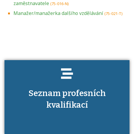
zaměstnavatele
(75-016-N)
Manažer/manažerka dalšího vzdělávání
(75-021-T)
Projděte si seznam profesních kvalifikací.
Víte, jaké dovednosti musíte pro danou
kvalifikaci prokázat?
Seznam profesních
kvalifikací