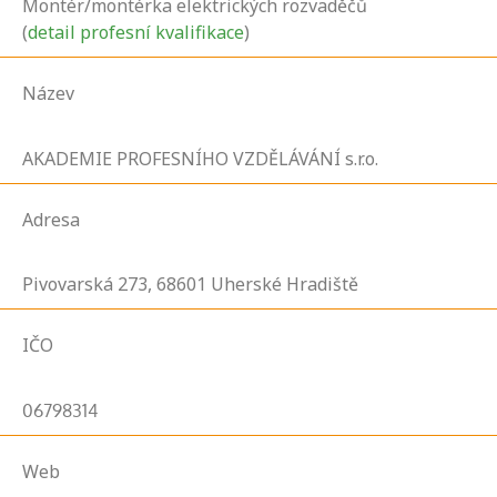
Montér/montérka elektrických rozvaděčů
(
detail profesní kvalifikace
)
Název
AKADEMIE PROFESNÍHO VZDĚLÁVÁNÍ s.r.o.
Adresa
Pivovarská
273,
68601
Uherské Hradiště
IČO
06798314
Web