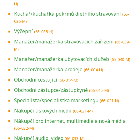
H)
Kuchař/kuchařka pokrmů dietního stravování
(65-
036-M)
Výčepní
(65-038-H)
Manažer/manažerka stravovacích zařízení
(65-039-
M)
Manažer/manažerka ubytovacích služeb
(65-040-M)
Manažer/manažerka prodeje
(66-004-H)
Obchodní cestující
(66-014-M)
Obchodní zástupce/zástupkyně
(66-015-M)
Specialista/specialistka marketingu
(66-021-N)
Nákupčí tiskových médií
(66-031-M)
Nákupčí pro internet, multimédia a nová média
(66-032-M)
Nákupčí audio, video
(66-033-M)