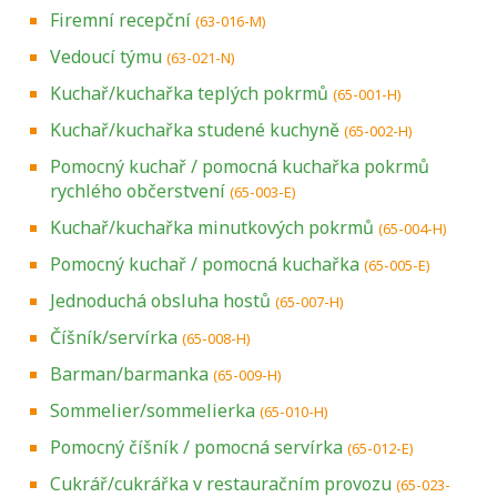
Firemní recepční
(63-016-M)
Vedoucí týmu
(63-021-N)
Kuchař/kuchařka teplých pokrmů
(65-001-H)
Kuchař/kuchařka studené kuchyně
(65-002-H)
Pomocný kuchař / pomocná kuchařka pokrmů
rychlého občerstvení
(65-003-E)
Kuchař/kuchařka minutkových pokrmů
(65-004-H)
Pomocný kuchař / pomocná kuchařka
(65-005-E)
Jednoduchá obsluha hostů
(65-007-H)
Číšník/servírka
(65-008-H)
Barman/barmanka
(65-009-H)
Sommelier/sommelierka
(65-010-H)
Pomocný číšník / pomocná servírka
(65-012-E)
Cukrář/cukrářka v restauračním provozu
(65-023-