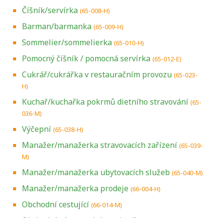
Číšník/servírka
(65-008-H)
Barman/barmanka
(65-009-H)
Sommelier/sommelierka
(65-010-H)
Pomocný číšník / pomocná servírka
(65-012-E)
Cukrář/cukrářka v restauračním provozu
(65-023-
H)
Kuchař/kuchařka pokrmů dietního stravování
(65-
036-M)
Výčepní
(65-038-H)
Manažer/manažerka stravovacích zařízení
(65-039-
M)
Manažer/manažerka ubytovacích služeb
(65-040-M)
Manažer/manažerka prodeje
(66-004-H)
Obchodní cestující
(66-014-M)