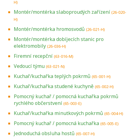
H)
Montér/montérka slaboproudých zařízení
(26-020-
H)
Montér/montérka hromosvodů
(26-021-H)
Montér/montérka dobíjecích stanic pro
elektromobily
(26-036-H)
Firemní recepční
(63-016-M)
Vedoucí týmu
(63-021-N)
Kuchař/kuchařka teplých pokrmů
(65-001-H)
Kuchař/kuchařka studené kuchyně
(65-002-H)
Pomocný kuchař / pomocná kuchařka pokrmů
rychlého občerstvení
(65-003-E)
Kuchař/kuchařka minutkových pokrmů
(65-004-H)
Pomocný kuchař / pomocná kuchařka
(65-005-E)
Jednoduchá obsluha hostů
(65-007-H)