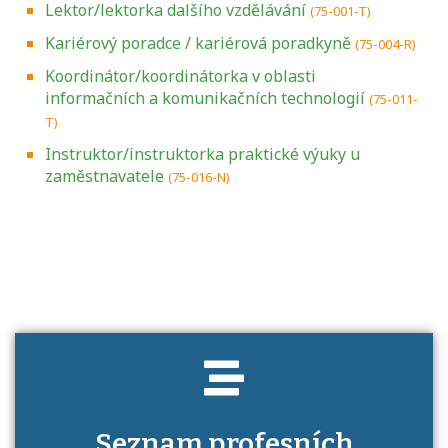
Lektor/lektorka dalšího vzdělávání
(75-001-T)
Kariérový poradce / kariérová poradkyně
(75-004-R)
Koordinátor/koordinátorka v oblasti
informačních a komunikačních technologií
(75-011-
T)
Instruktor/instruktorka praktické výuky u
zaměstnavatele
(75-016-N)
Projděte si seznam profesních kvalifikací.
Víte, jaké dovednosti musíte pro danou
kvalifikaci prokázat?
Seznam profesních