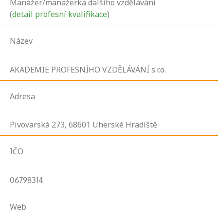
Manažer/manažerka dalšího vzdělávání
(
detail profesní kvalifikace
)
Název
AKADEMIE PROFESNÍHO VZDĚLÁVÁNÍ s.r.o.
Adresa
Pivovarská
273,
68601
Uherské Hradiště
IČO
06798314
Web