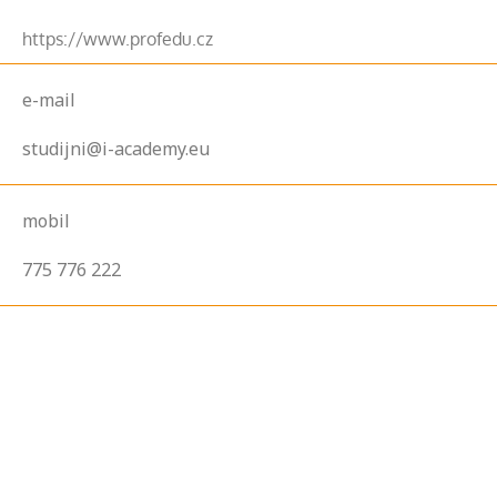
https://www.profedu.cz
e-mail
studijni@i-academy.eu
mobil
775 776 222