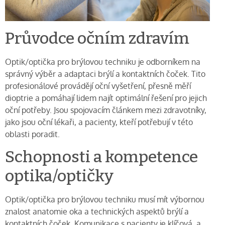
Průvodce očním zdravím
Optik/optička pro brýlovou techniku je odborníkem na
správný výběr a adaptaci brýlí a kontaktních čoček. Tito
profesionálové provádějí oční vyšetření, přesně měří
dioptrie a pomáhají lidem najít optimální řešení pro jejich
oční potřeby. Jsou spojovacím článkem mezi zdravotníky,
jako jsou oční lékaři, a pacienty, kteří potřebují v této
oblasti poradit.
Schopnosti a kompetence
optika/optičky
Optik/optička pro brýlovou techniku musí mít výbornou
znalost anatomie oka a technických aspektů brýlí a
kontaktních čoček. Komunikace s pacienty je klíčová, a