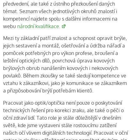
předvedení, ale také z ústního přezkoušení daných
témat. Seznam všech jednotlivých okruhů znalostí i
kompetencí najdete spolu s dalšími informacemi na
webu
národní kvalifikace.
Mezi ty základní patří znalost a schopnost opravit brýle,
jejich sestavení a montáž, ošetřování a údržba nářadí a
pomůcek potřebných pro výkon profese, broušení a
leštění optických dílů, povrchová úprava kovových
brýlových obrub nanášením kovových i nekovových
povlaků. Během zkoušky se také sledují kompetence ve
vztahu k zákazníkovi, jako je komunikace se zákazníkem
a přizpůsobování brýlí potřebám klientů.
Pracovat jako optik/optička není pouze o poskytování
technických řešení pro korekci zraku, ale také o péči o
oční zdraví lidí. Tato role je stále důležitější v dnešním
světě, kde jsme vystaveni stále rostoucímu zatížení
našich očí vlivem digitálních technologií. Pracovat v oční