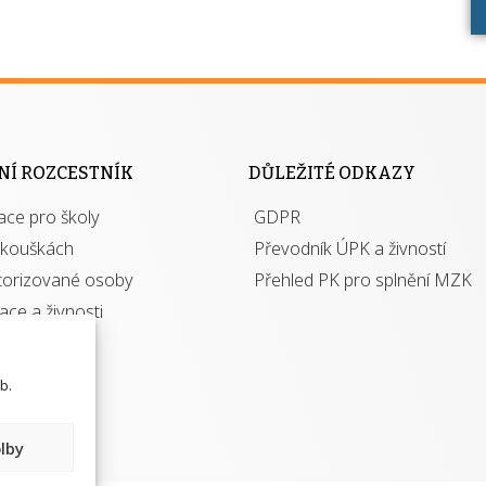
NÍ ROZCESTNÍK
DŮLEŽITÉ ODKAZY
ace pro školy
GDPR
zkouškách
Převodník ÚPK a živností
torizované osoby
Přehled PK pro splnění MZK
kace a živnosti
b.
lby