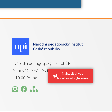
Národní pedagogický institut ČR
Senovážné náměstí 25
Nahlásit chybu
110 00 Praha 1
Navrhnout vylepšení