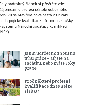
Celý podrobný článek si přečtěte zde:
Zájemcům o profesi učitele odborného
výcviku se otevřela nová cesta k získání
pedagogické kvalifikace – formou zkoušky
v systému Národní soustavy kvalifikací
(NSK)
Jak si udržet hodnotu na
trhu práce – ať jste na
začátku, nebo máte roky
praxe
Proč některé profesní
kvalifikace dnes nelze
získat?