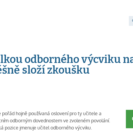
elkou odborného výcviku n
pěšně složí zkoušku
le pořád hojně používaná oslovení pro ty učitele a
krétním odborným dovednostem ve zvoleném povolání.
cká pozice jmenuje učitel odborného výcviku.