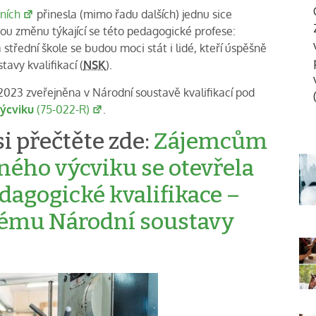
ních
přinesla (mimo řadu dalších) jednu sice
ou změnu týkající se této pedagogické profese:
třední škole se budou moci stát i lidé, kteří úspěšně
tavy kvalifikací (
NSK
).
. 2023 zveřejněna v Národní soustavě kvalifikací pod
výcviku
(75-022-R)
.
i přečtěte zde:
Zájemcům
rného výcviku se otevřela
edagogické kvalifikace –
tému Národní soustavy