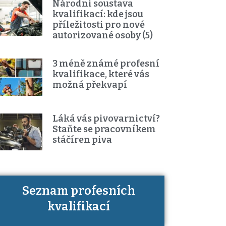
Národní soustava
kvalifikací: kde jsou
příležitosti pro nové
autorizované osoby (5)
3 méně známé profesní
kvalifikace, které vás
možná překvapí
Láká vás pivovarnictví?
Staňte se pracovníkem
stáčíren piva
Seznam profesních
Víte, jaké dovednosti musíte pro
kvalifikací
danou kvalifikaci prokázat?