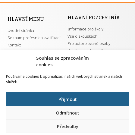
HLAVNÍ ROZCESTNÍK
HLAVNÍ MENU
Informace pro školy
Úvodní stránka
Vše o zkouškách
Seznam profesních kvalifikací
Pro autorizované osoby
Kontakt
Kvalifikace a živnosti
Souhlas se zpracováním
cookies
DŮLEŽITÉ ODKAZY
Používáme cookies k optimalizaci našich webových stránek a našich
služeb.
GDPR
Převodník ÚPK a živností
Národní pedagogický institut ČR
Přehled PK pro splnění MZK
Přijmout
Senovážné náměstí 25
110 00 Praha 1
Odmítnout
Předvolby