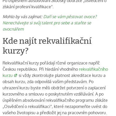
Po úspěšném absolvování zkoušky obdržíte „osvědčení o
získání profesní kvalifikace“.
Mohlo by vás zajímat:
Daří se vám pěstovat ovoce?
Nenechávejte si svůj talent pro sebe a staňte se
ovocnářem
Kde najít rekvalifikační
kurzy?
Rekvalifikační kurzy pořádají různé organizace napříč
Českou republikou. Při hledání vhodného
rekvalifikačního
kurzu
si vždy zkontrolujte platnost akreditace kurzu a
obsah kurzu, zda odpovídá vašim představám. Po
uhrazení kurzu byste měli obdržet potvrzení o zaplacení
kurzovného a smlouvu o poskytnutém vzdělávání. A po
úspěšném absolvování rekvalifikačního programu získáte
„Osvědčení o rekvalifikaci“, které nezapomeňte uvést do
vašeho životopisu a předložit jej na pracovním pohovoru.