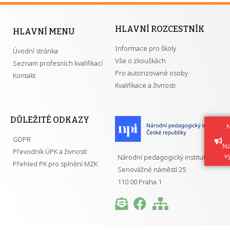
HLAVNÍ ROZCESTNÍK
HLAVNÍ MENU
Informace pro školy
Úvodní stránka
Vše o zkouškách
Seznam profesních kvalifikací
Pro autorizované osoby
Kontakt
Kvalifikace a živnosti
DŮLEŽITÉ ODKAZY
N
GDPR
Na
Převodník ÚPK a živností
v
Národní pedagogický institut ČR
Přehled PK pro splnění MZK
Senovážné náměstí 25
110 00 Praha 1