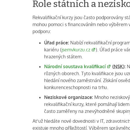
Role státních a nezisk
Rekvalifikační kurzy jsou často podporovány s
mohou pomoci s financováním nebo výběrem vho
podporu:
Úřad práce:
Nabízí rekvalifikační progra
kariéru (
jsemvkurzu.cz
). Úřad práce vá
hrazených státem.
Národní soustava kvalifikací
(
NSK
):
NS
různých oborech. Tyto kvalifikace jsou 
hledání nového zaměstnání. Získání osvědč
konkurenceschopnosti na trhu.
Neziskové organizace:
Mnoho neziskovýc
rekvalifikační kurzy, které pomáhají lidem 
často zaměřeny na znevýhodněné skupiny,
Ať už hledáte nové dovednosti v IT, zdravotni
existuje mnoho příležitostí. Výběrem správného