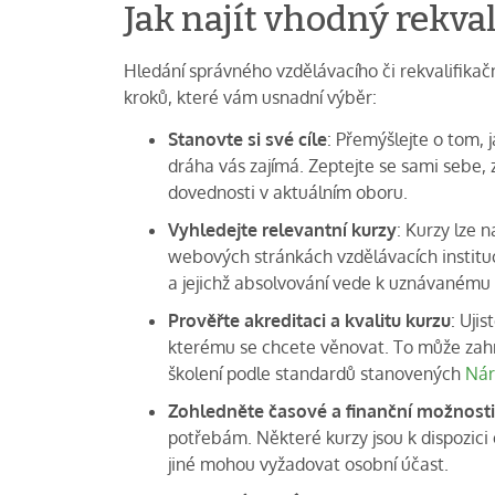
Jak najít vhodný rekval
Hledání správného vzdělávacího či rekvalifikač
kroků, které vám usnadní výběr:
Stanovte si své cíle
: Přemýšlejte o tom, j
dráha vás zajímá. Zeptejte se sami sebe, 
dovednosti v aktuálním oboru.
Vyhledejte relevantní kurzy
: Kurzy lze 
webových stránkách vzdělávacích institucí
a jejichž absolvování vede k uznávanému c
Prověřte akreditaci a kvalitu kurzu
: Uji
kterému se chcete věnovat. To může zahr
školení podle standardů stanovených
Nár
Zohledněte časové a finanční možnosti
potřebám. Některé kurzy jsou k dispozici 
jiné mohou vyžadovat osobní účast.