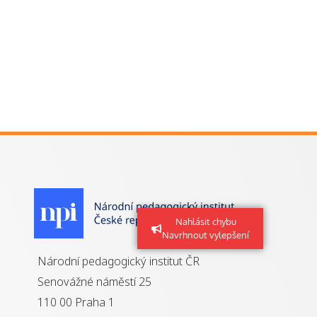
Nahlásit chybu
Navrhnout vylepšení
Národní pedagogický institut ČR
Senovážné náměstí 25
110 00 Praha 1