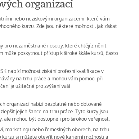
ových organizací
tátními nebo neziskovými organizacemi, které vám
dného kurzu. Zde jsou některé možnosti, jak získat
my pro nezaměstnané i osoby, které chtějí změnit
m může poskytnout přístup k široké škále kurzů, často
K nabízí možnost získání profesní kvalifikace v
uznávány na trhu práce a mohou vám pomoci při
ení je užitečné pro zvýšení vaší
h organizací nabízí bezplatné nebo dotované
zlepšit jejich šance na trhu práce. Tyto kurzy jsou
 ale mohou být dostupné i pro širokou veřejnost.
ctví, marketingu nebo řemeslných oborech, na trhu
 kurzu si můžete otevřít nové kariérní možnosti a