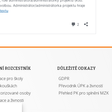
NÍ ROZCESTNÍK
DŮLEŽITÉ ODKAZY
ace pro školy
GDPR
zkouškách
Převodník ÚPK a živností
torizované osoby
Přehled PK pro splnění MZK
kace a živnosti