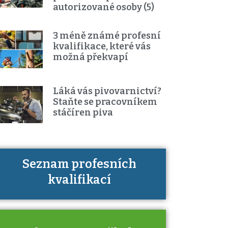
autorizované osoby (5)
3 méně známé profesní
kvalifikace, které vás
možná překvapí
Láká vás pivovarnictví?
Staňte se pracovníkem
stáčíren piva
Seznam profesních
Víte, jaké dovednosti musíte pro
kvalifikací
danou kvalifikaci prokázat?