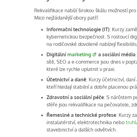
Rekvalifikace nabízí širokou škálu možností pro 
Mezi nejžádanější obory patří:
Informační technologie (IT)
: Kurzy zam
kybernetickou bezpečnost. S rostoucí dig
na rodičovské dovolené nabízejí flexibilitu
Digitální
marketing
a sociální média
sítě, SEO a e-commerce jsou dnes v poptá
které lze rychle uplatnit v praxi.
Účetnictví a daně
: Kurzy účetnictví, dan
kteří hledají stabilní a dobře placenou prá
Zdravotní a sociální péče
: S nárůstem p
sféře jsou rekvalifikace na pečovatele, z
Řemeslné a technické profese
: Kurzy z
instalatérství, elektrotechnika nebo
truhl
stavebnictví a dalších odvětvích.