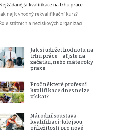
Nejžádanější kvalifikace na trhu práce
Jak najít vhodný rekvalifikační kurz?
Role státních a neziskových organizací
Jak si udržet hodnotu na
trhu práce – ať jste na
začátku, nebo máte roky
praxe
Proč některé profesní
kvalifikace dnes nelze
získat?
Národní soustava
kvalifikací: kde jsou
příležitosti pro nové