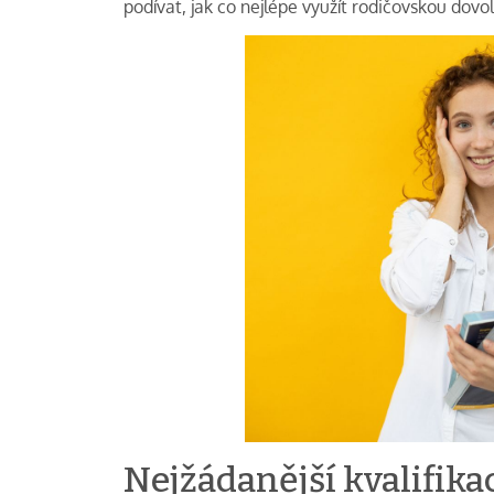
podívat, jak co nejlépe využít rodičovskou dovo
Nejžádanější kvalifika