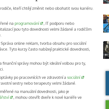
rodiče, kteří chtějí změnit nebo obohatit svou kariéru.
ěřené na
programování
, IT podporu nebo
italizací jsou tyto dovednosti velmi žádané a rodičům
.
: Správa online reklam, tvorba obsahu pro sociální
vce. Tyto kurzy často nabízejí praktické dovednosti,
í a finanční správy mohou být ideální volbou pro ty,
ci.
optávky po pracovnících ve zdravotní a
sociální
dravotní sestry nebo terapeuty velmi žádané.
aměřené na manuální dovednosti, jako je
ářství
, mohou otevřít dveře k nové kariéře ve