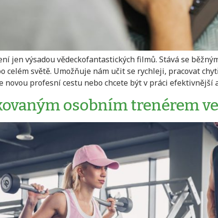
ení jen výsadou vědeckofantastických filmů. Stává se běžný
 celém světě. Umožňuje nám učit se rychleji, pracovat chytře
e novou profesní cestu nebo chcete být v práci efektivnější a
fikovaným osobním trenérem ve