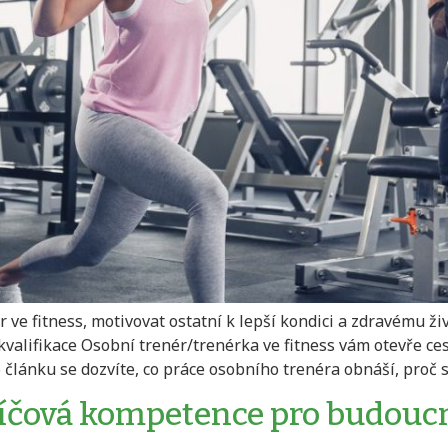
 ve fitness, motivovat ostatní k lepší kondici a zdravému živ
 kvalifikace Osobní trenér/trenérka ve fitness vám otevře ce
ánku se dozvíte, co práce osobního trenéra obnáší, proč se 
 klíčová kompetence pro budouc