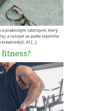
m a praktickým nástrojem, který
ji a rozvíjet se podle vlastního
 kreativnější, AI […]
 fitness?