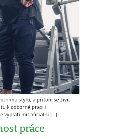
otnímu stylu, a přitom se živit
stu k odborné praxi i
vyplatí mít oficiální […]
nost práce