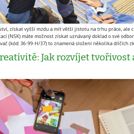
ví, získat vyšší mzdu a mít větší jistotu na trhu práce, ale 
kací (NSK) máte možnost získat uznávaný doklad o své odbor
vač (kód: 36-99-H/37) to znamená složení několika dílčích zk
ativitě: Jak rozvíjet tvořivost 