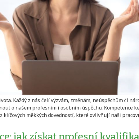
života. Každý z nás čelí výzvám, změnám, neúspěchům či nár
nout o našem profesním i osobním úspěchu. Kompetence ke z
z klíčových měkkých dovedností, které ovlivňují naši pracov
e: jak získat profesní kvalifik