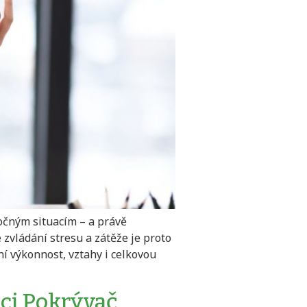
očným situacím – a právě
vládání stresu a zátěže je proto
ní výkonnost, vztahy i celkovou
aci Pokrývač