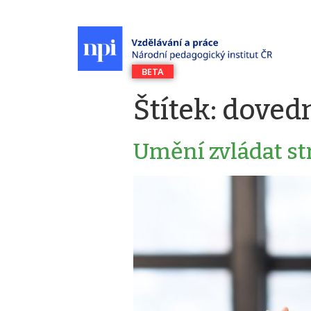
Štítek:
dovedn
Umění zvládat st