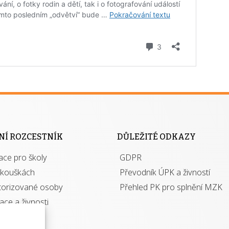
NÍ ROZCESTNÍK
DŮLEŽITÉ ODKAZY
ace pro školy
GDPR
zkouškách
Převodník ÚPK a živností
torizované osoby
Přehled PK pro splnění MZK
kace a živnosti