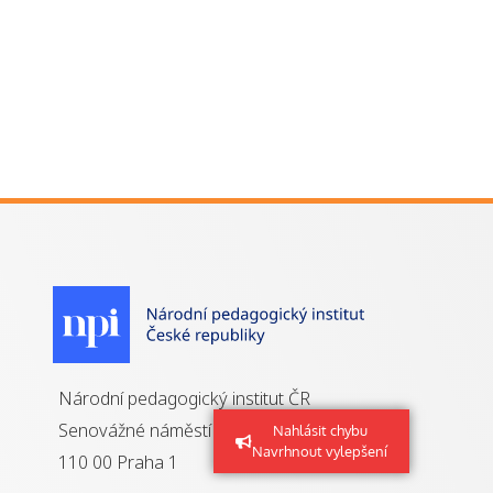
Národní pedagogický institut ČR
Senovážné náměstí 25
Nahlásit chybu
Navrhnout vylepšení
110 00 Praha 1