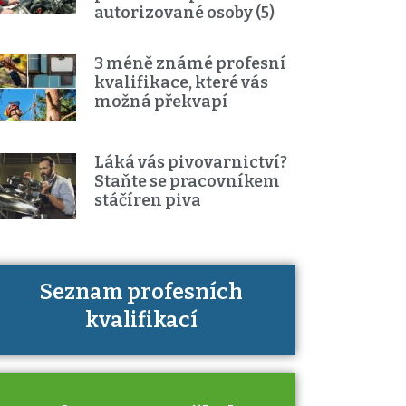
autorizované osoby (5)
3 méně známé profesní
kvalifikace, které vás
možná překvapí
Láká vás pivovarnictví?
Staňte se pracovníkem
stáčíren piva
Seznam profesních
Víte, jaké dovednosti musíte pro
kvalifikací
danou kvalifikaci prokázat?