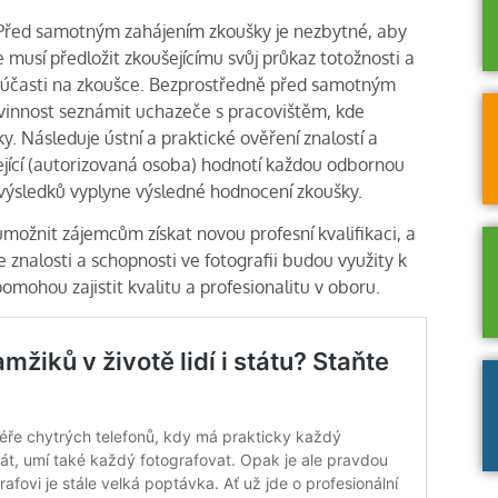
. Před samotným zahájením zkoušky je nezbytné, aby
e musí předložit zkoušejícímu svůj průkaz totožnosti a
k účasti na zkoušce. Bezprostředně před samotným
innost seznámit uchazeče s pracovištěm, kde
. Následuje ústní a praktické ověření znalostí a
jící (autorizovaná osoba) hodnotí každou odbornou
 výsledků vyplyne výsledné hodnocení zkoušky.
umožnit zájemcům získat novou profesní kvalifikaci, a
 znalosti a schopnosti ve fotografii budou využity k
omohou zajistit kvalitu a profesionalitu v oboru.