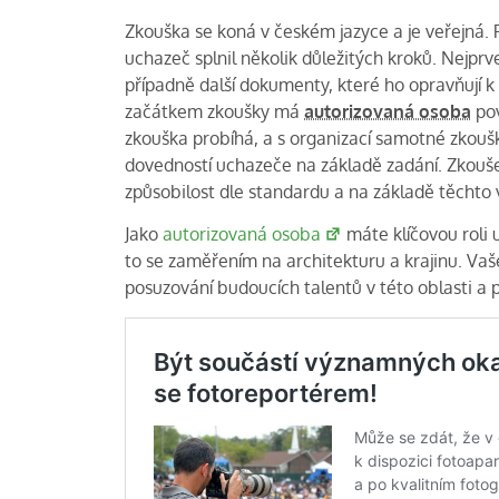
Zkouška se koná v českém jazyce a je veřejná
uchazeč splnil několik důležitých kroků. Nejprv
případně další dokumenty, které ho opravňují 
začátkem zkoušky má
autorizovaná osoba
pov
zkouška probíhá, a s organizací samotné zkoušky
dovedností uchazeče na základě zadání. Zkouše
způsobilost dle standardu a na základě těchto
Jako
autorizovaná osoba
máte klíčovou roli 
to se zaměřením na architekturu a krajinu. Vaše
posuzování budoucích talentů v této oblasti a p