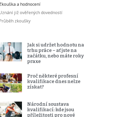
Zkouška a hodnocení
Uznání již ověřených dovedností
Průběh zkoušky
Jak si udržet hodnotu na
trhu práce – ať jste na
začátku, nebo máte roky
praxe
Proč některé profesní
kvalifikace dnes nelze
získat?
Národní soustava
kvalifikací: kde jsou
příležitosti pro nové