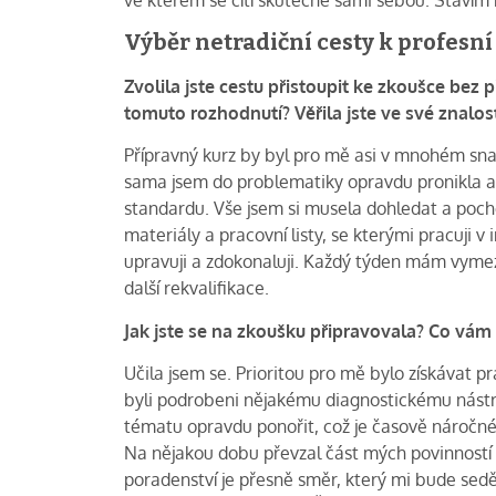
Výběr netradiční cesty k profesní 
Zvolila jste cestu přistoupit ke zkoušce bez
tomuto rozhodnutí? Věřila jste ve své znalosti
Přípravný kurz by byl pro mě asi v mnohém snaz
sama jsem do problematiky opravdu pronikla a
standardu. Vše jsem si musela dohledat a pochop
materiály a pracovní listy, se kterými pracuji v 
upravuji a zdokonaluji. Každý týden mám vymez
další rekvalifikace.
Jak jste se na zkoušku připravovala? Co vám
Učila jsem se. Prioritou pro mě bylo získávat p
byli podrobeni nějakému diagnostickému nástroj
tématu opravdu ponořit, což je časově náročn
Na nějakou dobu převzal část mých povinností a 
poradenství je přesně směr, který mi bude sedě