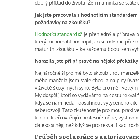
dobrý příklad do života. Že i maminka se stále 
Jak jste pracovala s hodnoticím standardem
požadavky na zkoušku?
Hodnotící standard
je přehledný a příprava po
který mi pomohl pochopit, co se ode mě při zk
maturitní zkoušku – ke každému bodu jsem vyhl
Narazila jste při přípravě na nějaké překážk
Nejnáročnější pro mě bylo skloubit roli manželk
mého manžela jsem stále chodila na plný úvazek
v životě školy mých synů. Bylo pro mě i velkým 
My dospělí, kteří se vydáváme na cestu rekvali
když se nám nedaří dosáhnout vytyčeného cíle 
seberozvoji. Tato zkušenost je pro mou praxi v
klienti, kteří uvažují o profesní změně, vysta
daleko silněji, než když se pro rekvalifikaci roz
Průběh spolupráce s autorizovan