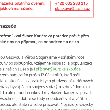
chazeče
profesní kvalifikace Kariérový poradce
právě přes
aké tipy na přípravu, co
nepodcenit a na co
nou Galovou a Věrou Stojar) jsme v loňském roce
 touhy po spolupráci, vzájemné inspiraci a popularizaci
 z našich služeb je i
přípravný kurz ke zkoušce
urzem nám zatím prošlo 12 účastníků, kteří měli
lia ke zkoušce a z praktických předvedení kariérových
. Obavy bývají často spojeny s nízkým sebevědomím a
ní. To ale nebudou nikdy. I my zkušení kariéroví poradci
všechno. Je dobré se tedy nepodceňovat a věřit si.
uškou, ale stále na sobě pracovat. Nejtěžší je vždycky