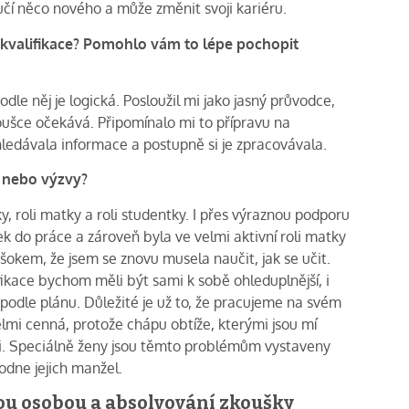
učí něco nového a může změnit svoji kariéru.
 kvalifikace? Pomohlo vám to lépe pochopit
dle něj je logická. Posloužil mi jako jasný průvodce,
oušce očekává. Připomínalo mi to přípravu na
edávala informace a postupně si je zpracovávala.
y nebo výzvy?
y, roli matky a roli studentky. I přes výraznou podporu
 do práce a zároveň byla ve velmi aktivní roli matky
šokem, že jsem se znovu musela naučit, jak se učit.
fikace bychom měli být sami k sobě ohleduplnější, i
podle plánu. Důležité je už to, že pracujeme na svém
elmi cenná, protože chápu obtíže, kterými jsou mí
veni. Speciálně ženy jsou těmto problémům vystaveny
hodne jejich manžel.
ou osobou a absolvování zkoušky