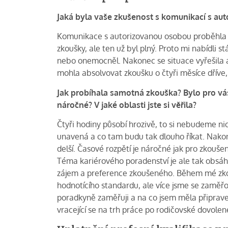
Jaká byla vaše zkušenost s komunikací s au
Komunikace s autorizovanou osobou proběhla b
zkoušky, ale ten už byl plný. Proto mi nabídli s
nebo onemocněl. Nakonec se situace vyřešila a n
mohla absolvovat zkoušku o čtyři měsíce dříve
Jak probíhala samotná zkouška? Bylo pro vás
náročné? V jaké oblasti jste si věřila?
Čtyři hodiny působí hrozivě, to si nebudeme ni
unavená a co tam budu tak dlouho říkat. Nakone
delší. Časové rozpětí je náročné jak pro zkoušen
Téma kariérového poradenství je ale tak obsáh
zájem a preference zkoušeného. Během mé zk
hodnotícího standardu, ale více jsme se zaměřov
poradkyně zaměřuji a na co jsem měla připraven
vracející se na trh práce po rodičovské dovolen