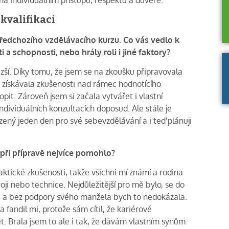
kvalifikaci
 předchozího vzdělávacího kurzu. Co vás vedlo k
 a schopnosti, nebo hrály roli i jiné faktory?
ší. Díky tomu, že jsem se na zkoušku připravovala
 získávala zkušenosti nad rámec hodnotícího
it. Zároveň jsem si začala vytvářet i vlastní
individuálních konzultacích doposud. Ale stále je
ený jeden den pro své sebevzdělávání a i teď plánuji
 při přípravě nejvíce pomohlo?
raktické zkušenosti, takže všichni mí známí a rodina
i nebo technice. Nejdůležitější pro mě bylo, se do
é a bez podpory svého manžela bych to nedokázala.
fandil mi, protože sám cítil, že kariérové
t. Brala jsem to ale i tak, že dávám vlastním synům