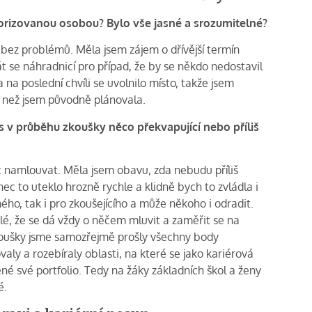
torizovanou osobou? Bylo vše jasné a
srozumitelné?
ez problémů. Měla jsem zájem o dřívější termín
tát se náhradnicí pro případ, že by se někdo nedostavil
a poslední chvíli se uvolnilo místo, takže jsem
, než jsem původně plánovala.
 v průběhu zkoušky něco překvapující nebo příliš
c namlouvat. Měla jsem obavu, zda nebudu příliš
c to uteklo hrozně rychle a klidně bych to zvládla i
ého, tak i pro zkoušejícího a může někoho i odradit.
lé, že se dá vždy o něčem mluvit a zaměřit se na
oušky jsme samozřejmě prošly všechny body
aly a rozebíraly oblasti, na které se jako kariérová
é své portfolio. Tedy na žáky základních škol a ženy
é.