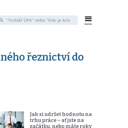
ného řeznictví do
Jak si udržet hodnotu na
trhu práce – ať jste na
začátku, nebo máte roky