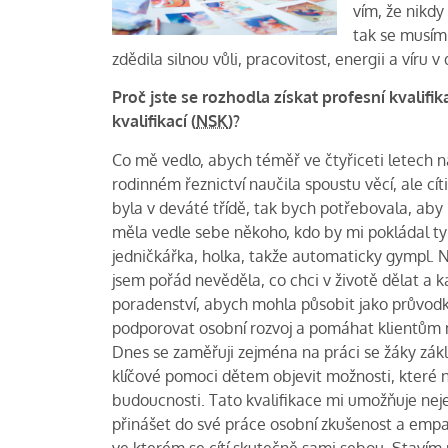
vím, že nikd
tak se musím 
zdědila silnou vůli, pracovitost, energii a víru
Proč jste se rozhodla získat profesní kvalif
kvalifikací (
NSK
)?
Co mě vedlo, abych téměř ve čtyřiceti letech 
rodinném řeznictví naučila spoustu věcí, ale cít
byla v deváté třídě, tak bych potřebovala, aby
měla vedle sebe někoho, kdo by mi pokládal ty
jedničkářka, holka, takže automaticky gympl. N
jsem pořád nevěděla, co chci v životě dělat a k
poradenství, abych mohla působit jako průvod
podporovat osobní rozvoj a pomáhat klientům na
Dnes se zaměřuji zejména na práci se žáky zákl
klíčové pomoci dětem objevit možnosti, které na
budoucnosti. Tato kvalifikace mi umožňuje ne
přinášet do své práce osobní zkušenost a empa
ve kterém se cítí skutečně sami sebou. Stavím 