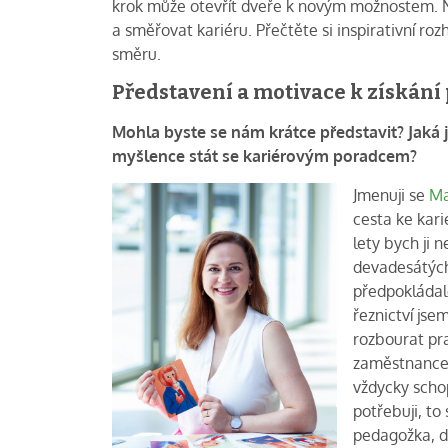
krok může otevřít dveře k novým možnostem. N
a směřovat kariéru. Přečtěte si inspirativní roz
směru.
Představení a motivace k získání 
Mohla byste se nám krátce představit? Jaká je
myšlence stát se kariérovým poradcem?
Jmenuji se
Ma
cesta ke kar
lety bych ji 
devadesátých 
předpokládalo
řeznictví jse
rozbourat pra
zaměstnance, 
vždycky scho
potřebuji, to
pedagožka, do