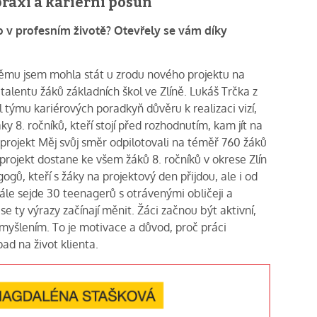
praxi a kariérní posun
o v profesním životě? Otevřely se vám díky
y němu jsem mohla stát u zrodu nového projektu na
alentu žáků základních škol ve Zlíně. Lukáš Trčka z
 týmu kariérových poradkyň důvěru k realizaci vizí,
y 8. ročníků, kteří stojí před rozhodnutím, kam jít na
 projekt Měj svůj směr odpilotovali na téměř 760 žáků
 projekt dostane ke všem žáků 8. ročníků v okrese Zlín
gů, kteří s žáky na projektový den přijdou, ale i od
ále sejde 30 teenagerů s otrávenými obličeji a
e ty výrazy začínají měnit. Žáci začnou být aktivní,
myšlením. To je motivace a důvod, proč práci
ad na život klienta.