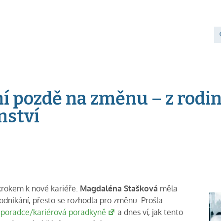
í pozdě na změnu – z rodin
nství
 krokem k nové kariéře.
Magdaléna Stašková
měla
dnikání, přesto se rozhodla pro změnu. Prošla
 poradce/kariérová poradkyně
a dnes ví, jak tento