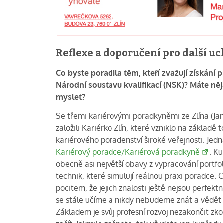
Reflexe a doporučení pro další u
Co byste poradila těm, kteří zvažují získání 
Národní soustavu kvalifikací (NSK)? Máte něj
myslet?
Se třemi kariérovými poradkyněmi ze Zlína (Ja
založili Kariérko Zlín, které vzniklo na základě
kariérového poradenství široké veřejnosti. Jedna
Kariérový poradce/Kariérová poradkyně
. K
obecně asi největší obavy z vypracování portfo
technik, které simulují reálnou praxi poradce
pocitem, že jejich znalosti ještě nejsou perfekt
se stále učíme a nikdy nebudeme znát a vědět 
Základem je svůj profesní rozvoj nezakončit zko