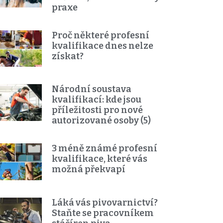
praxe
Proč některé profesní
kvalifikace dnes nelze
získat?
Národní soustava
kvalifikací: kde jsou
příležitosti pro nové
autorizované osoby (5)
3 méně známé profesní
kvalifikace, které vás
možná překvapí
Láká vás pivovarnictví?
Staňte se pracovníkem