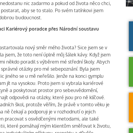
y nedostanu nic zadarmo a pokud od života něco chci,
postarat, aby se to stalo. Po svém tatínkovi jsem
 v dobrou budoucnost.
ikaci Kariérový poradce přes Národní
soustavu
nastartovala nový směr mého života? Sice jsem se v
ila jsem, že toto není úplně můj šálek kávy. Když jsem
 mi někdo poradil s výběrem mé střední školy. Abych
 správné otázky pro mé sebepoznání. Byla jsem
ic jiného se u mě neřešilo. Jenže na konci gymplu
am jít na vysokou. Proto jsem si vybrala kariérové
kyně a poskytovat prostor pro sebeuvědomění,
jít odpovědi na otázky, které jsou pro ně klíčové.
adních škol, protože věřím, že právě v tomto věku je
 ně čekají a podporuji je v rozhodnutí o jejich
jen pracovat s osvědčenými metodami, ale také
tii, které pomáhají mým klientům směřovat k životu,
na individuálním přístupu, respektu a důvěře.