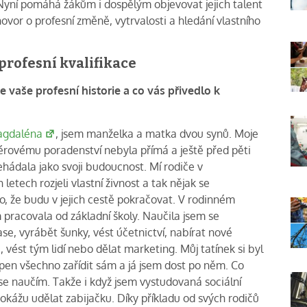
yní pomáhá žákům i dospělým objevovat jejich talent
hovor o profesní změně, vytrvalosti a hledání vlastního
profesní kvalifikace
 vaše profesní historie a co vás přivedlo k
gdaléna
, jsem manželka a matka dvou synů. Moje
iérovému poradenství nebyla přímá a ještě před pěti
nehádala jako svoji budoucnost. Mí rodiče v
letech rozjeli vlastní živnost a tak nějak se
, že budu v jejich cestě pokračovat. V rodinném
m pracovala od základní školy. Naučila jsem se
se, vyrábět šunky, vést účetnictví, nabírat nové
vést tým lidí nebo dělat marketing. Můj tatínek si byl
pen všechno zařídit sám a já jsem dost po něm. Co
 se naučím. Takže i když jsem vystudovaná sociální
kážu udělat zabijačku. Díky příkladu od svých rodičů