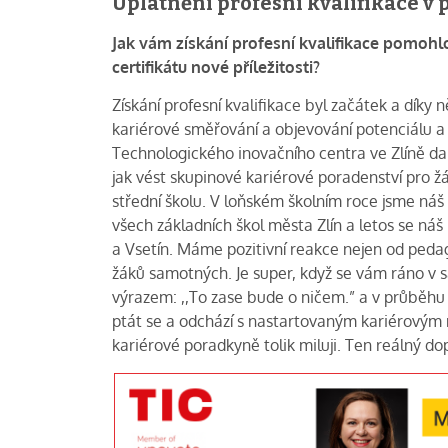
Uplatnění profesní kvalifikace v 
Jak vám získání profesní kvalifikace pomohl
certifikátu nové příležitosti?
Získání profesní kvalifikace byl začátek a dík
kariérové směřování a objevování potenciálu a t
Technologického inovačního centra ve Zlíně dal
jak vést skupinové kariérové poradenství pro žák
střední školu. V loňském školním roce jsme náš
všech základních škol města Zlín a letos se náš
a Vsetín. Máme pozitivní reakce nejen od pedago
žáků samotných. Je super, když se vám ráno v s
výrazem: ,,To zase bude o ničem.” a v průběhu s
ptát se a odchází s nastartovaným kariérovým 
kariérové poradkyně tolik miluji. Ten reálný dop