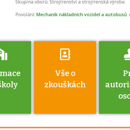
zkoušce a kde
Skupina oborů: Strojírenství a strojírenská výroba
získáte informace
Povolání:
Mechanik nákladních vozidel a autobusů
o tom, kdo vás
vyzkouší.
rmace
Vše o
P
školy
zkouškách
autor
os
jako škola