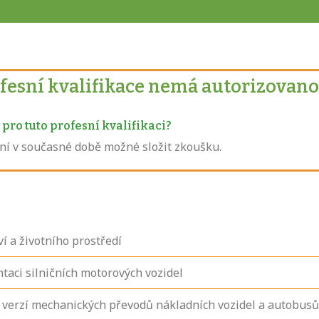
ofesní kvalifikace nemá autorizovano
pro tuto profesní kvalifikaci?
není v současné době možné složit zkoušku.
í a životního prostředí
taci silničních motorových vozidel
h verzí mechanických převodů nákladních vozidel a autobusů