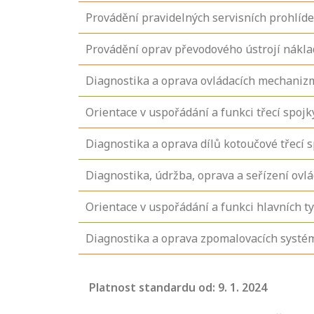
Provádění pravidelných servisních prohlíd
Provádění oprav převodového ústrojí nákla
Diagnostika a oprava ovládacích mechanizm
Orientace v uspořádání a funkci třecí spo
Diagnostika a oprava dílů kotoučové třecí
Diagnostika, údržba, oprava a seřízení ov
Orientace v uspořádání a funkci hlavních t
Diagnostika a oprava zpomalovacích systé
Projděte si
seznam
Platnost standardu od: 9. 1. 2024
profesních