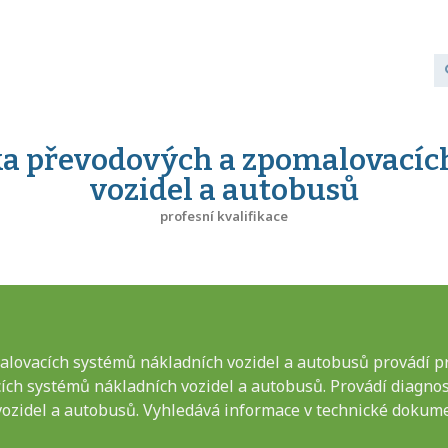
 převodových a zpomalovacíc
vozidel a autobusů
profesní kvalifikace
vacích systémů nákladních vozidel a autobusů provádí pra
ích systémů nákladních vozidel a autobusů. Provádí diagn
ozidel a autobusů. Vyhledává informace v technické dokume