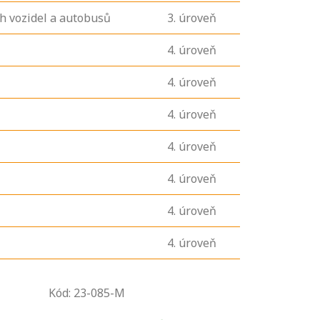
h vozidel a autobusů
3
. úroveň
4
. úroveň
4
. úroveň
4
. úroveň
4
. úroveň
4
. úroveň
4
. úroveň
4
. úroveň
U řady živností je
podmínkou k
Kód: 23-085-M
jejímu získání
určitá kvalifikace.