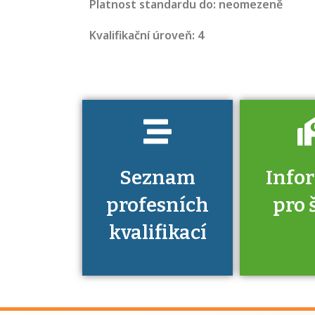
kvalifikací. Víte,
Platnost standardu do: neomezeně
jaké dovednosti
Kvalifikační úroveň: 4
musíte pro danou
kvalifikaci
prokázat?
Seznam
Info
profesních
pro 
kvalifikací
Víte, že 