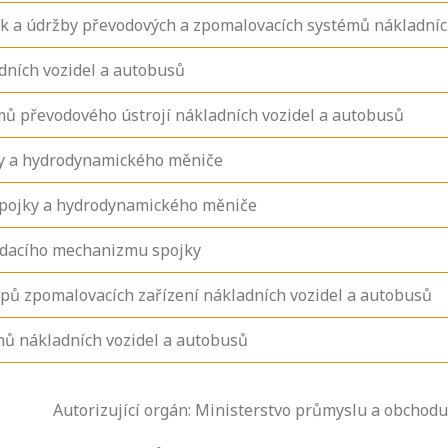
ek a údržby převodových a zpomalovacích systémů nákladníc
dních vozidel a autobusů
ů převodového ústrojí nákladních vozidel a autobusů
jky a hydrodynamického měniče
 spojky a hydrodynamického měniče
ládacího mechanizmu spojky
ypů zpomalovacích zařízení nákladních vozidel a autobusů
mů nákladních vozidel a autobusů
Zjistěte, jak se
Autorizující orgán: Ministerstvo průmyslu a obchodu
přihlásit ke