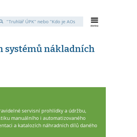
h systémů nákladních
videlné servisní prohlídky a údržbu,
ostiku manuálního i automatizovaného
ntaci a katalozích náhradních dílů daného