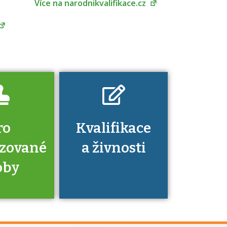
Více na narodnikvalifikace.cz
Pro které toto
platí a kde si
znalosti a
dovednosti
nechat ověřit?
ro
Kvalifikace
izované
a živnosti
oby