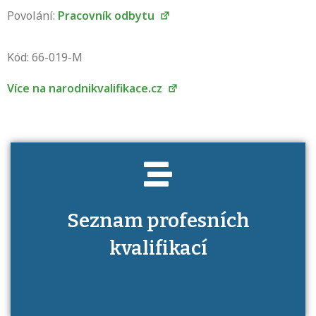
Povolání:
Pracovník odbytu
Projděte si seznam profesních kvalifikací.
Víte, jaké dovednosti musíte pro danou
Kód: 66-019-M
kvalifikaci prokázat?
Více na narodnikvalifikace.cz
Seznam profesních
kvalifikací