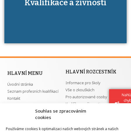
Kdo je to autorizovaná osoba a jaké výhody
Kvalifikace a živnosti
má získání autorizace?
HLAVNÍ ROZCESTNÍK
HLAVNÍ MENU
Informace pro školy
Úvodní stránka
Vše o zkouškách
Seznam profesních kvalifikací
Nahlá
Pro autorizované osoby
Kontakt
chy
Kvalifikace a živnosti
Navrh
Souhlas se zpracováním
vylep
cookies
DŮLEŽITÉ ODKAZY
Používáme cookies k optimalizaci našich webových stránek a našich