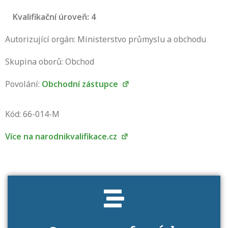
Kvalifikační úroveň: 4
Autorizující orgán: Ministerstvo průmyslu a obchodu
Skupina oborů: Obchod
Povolání:
Obchodní zástupce
Projděte si seznam profesních kvalifikací.
Víte, jaké dovednosti musíte pro danou
Kód: 66-014-M
kvalifikaci prokázat?
Více na narodnikvalifikace.cz