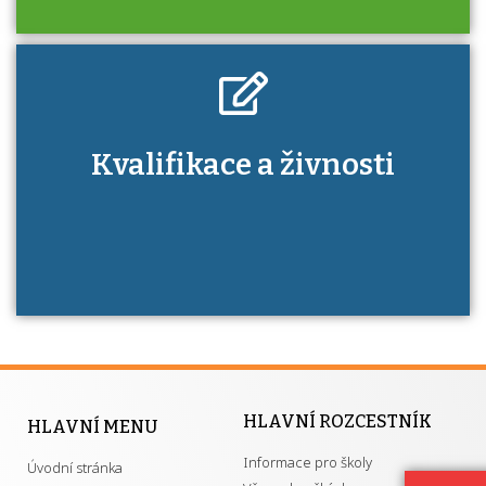
Kdo je to autorizovaná osoba a jaké výhody
Kvalifikace a živnosti
má získání autorizace?
HLAVNÍ ROZCESTNÍK
HLAVNÍ MENU
Informace pro školy
Úvodní stránka