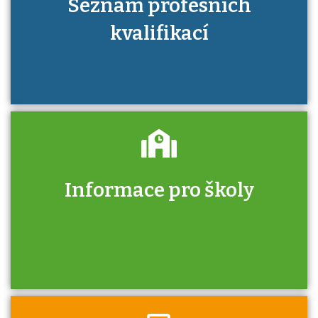
Seznam profesních
kvalifikací
Informace pro školy
Zjistěte, jak se přihlásit ke zkoušce a kde
získáte informace o tom, kdo vás vyzkouší.