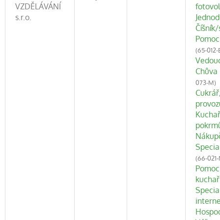
VZDĚLÁVÁNÍ
fotovo
s.r.o.
Jednod
Číšník/
Pomocn
(65-012-
Vedouc
Chůva 
073-M)
Cukrář
provoz
Kuchař
pokrm
Nákupč
Specia
(66-021-
Pomoc
kuchař
Special
intern
Hospod