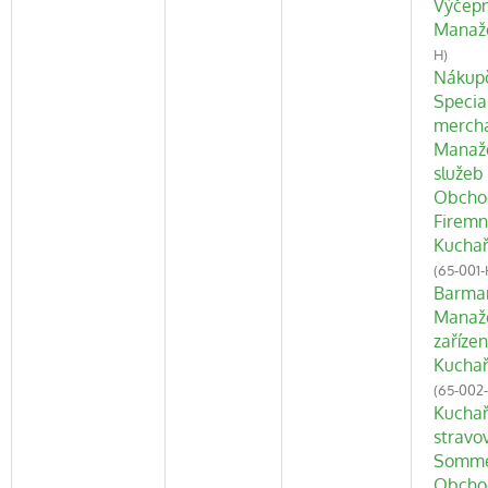
Výčepn
Manaže
H)
Nákupč
Special
mercha
Manaže
služeb
Obchod
Firemn
Kuchař
(65-001-
Barma
Manaže
zařízen
Kuchař
(65-002
Kuchař
stravo
Somme
Obchod