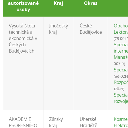
autorizované
Kraj
Okres
osoby
Vysoká škola
Jihočeský
České
Obchod
technická a
kraj
Budějovice
Lektor
ekonomická v
(75-001-
Českých
Special
Budějovicích
intern
Manaže
007-R)
Specia
(66-021-
Rozpoč
170-N)
Special
rozvoj
AKADEMIE
Zlínský
Uherské
Kosmet
PROFESNÍHO
kraj
Hradiště
Elektr