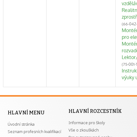
vzdělá
Realitn
zprost
(66-042
Montér
pro el
Montér
rozvad
Lektor
(75-001-
Instruk
výuky 
HLAVNÍ ROZCESTNÍK
HLAVNÍ MENU
Informace pro školy
Úvodní stránka
Vše o zkouškách
Seznam profesních kvalifikací