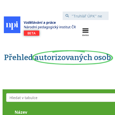
Přehled
autorizovaných osob
Název