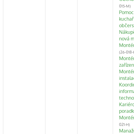
015-M)
Pomoc
kuchař
občers
Nákupč
nová 
Montér
(26-018-
Montér
zařízen
Montér
instala
Koordi
inform
techno
Kariér
porad
Monté
021-H)
Manaže