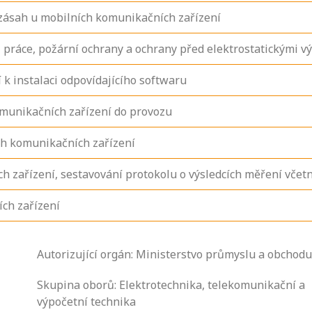
zásah u mobilních komunikačních zařízení
 práce, požární ochrany a ochrany před elektrostatickými vý
k instalaci odpovídajícího softwaru
omunikačních zařízení do provozu
ch komunikačních zařízení
h zařízení, sestavování protokolu o výsledcích měření včet
ch zařízení
Autorizující orgán: Ministerstvo průmyslu a obchodu
Zjistěte, jak se
Skupina oborů: Elektrotechnika, telekomunikační a
přihlásit ke
výpočetní technika