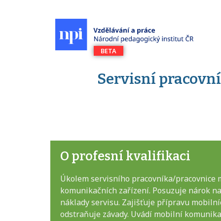
Servisní pracovn
O profesní kvalifikaci
Úkolem servisního pracovníka/pracovnice m
komunikačních zařízení. Posuzuje nárok na
náklady servisu. Zajišťuje přípravu mobilní
odstraňuje závady. Uvádí mobilní komunikač