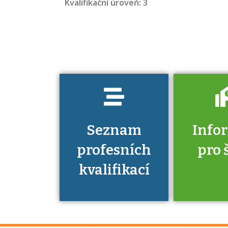
Kvalifikační úroveň: 3
kvalifikací. Víte,
jaké dovednosti
musíte pro danou
kvalifikaci
prokázat?
Seznam
Info
profesních
pro 
kvalifikací
Víte, že 