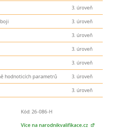
3
. úroveň
boji
3
. úroveň
3
. úroveň
3
. úroveň
3
. úroveň
ně hodnoticích parametrů
3
. úroveň
3
. úroveň
Kód: 26-086-H
U řady živností je
podmínkou k
Více na narodnikvalifikace.cz
jejímu získání
určitá kvalifikace.