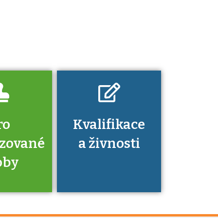
Pro které toto
platí a kde si
znalosti a
dovednosti
nechat ověřit?
ro
Kvalifikace
izované
a živnosti
oby