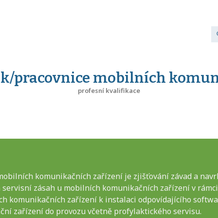
ík/pracovnice mobilních komun
profesní kvalifikace
obilních komunikačních zařízení je zjišťování závad a navr
 servisní zásah u mobilních komunikačních zařízení v rámci
ch komunikačních zařízení k instalaci odpovídajícího softwar
ní zařízení do provozu včetně profylaktického servisu.