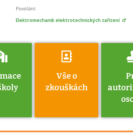
zkoušce a kde
Povolání:
získáte informace
o tom, kdo vás
Elektromechanik elektrotechnických zařízení
vyzkouší.
rmace
Vše o
P
školy
zkouškách
autor
os
jako škola