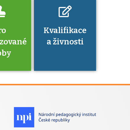
ro
Kvalifikace
izované
a živnosti
oby
je to
zovaná
a jaké
á získání
izace?