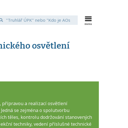
nického osvětlení
přípravou a realizací osvětlení
. Jedná se zejména o spolutvorbu
cích těles, kontrolu dodržování stanovených
jekční techniky, vedení příslušné technické