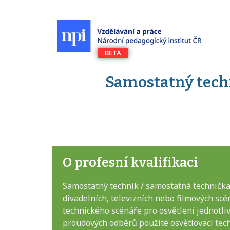
Samostatný techn
O profesní kvalifikaci
Samostatný technik / samostatná technička 
divadelních, televizních nebo filmových sc
technického scénáře pro osvětlení jednotliv
proudových odběrů použité osvětlovací techn