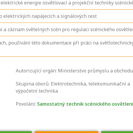
lektrické energie osvětlovací a projekční techniky scénick
o elektrických napájecích a signálových cest
í a záznam světelných scén pro regulaci scénického osvětle
ch, používání této dokumentace při práci na světlotechnick
Autorizující orgán: Ministerstvo průmyslu a obchodu
Zjistěte, jak se
přihlásit ke
Skupina oborů: Elektrotechnika, telekomunikační a
zkoušce a kde
výpočetní technika
získáte informace
Povolání:
Samostatný technik scénického osvětlen
o tom, kdo vás
vyzkouší.