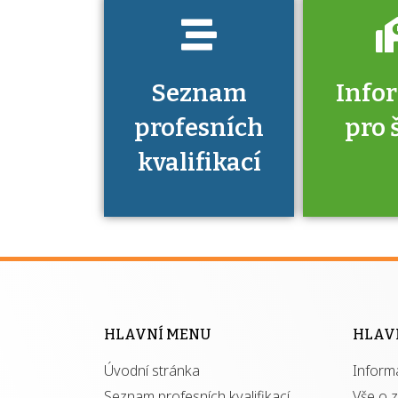
Seznam
Info
profesních
pro 
kvalifikací
Víte, že 
máte v
Národní 
kvalifik
HLAVNÍ MENU
HLAV
výhod
Úvodní stránka
Inform
získ
autor
Seznam profesních kvalifikací
Vše o 