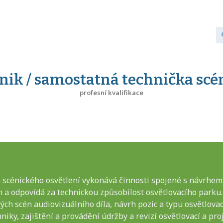
ik / samostatná technička scé
profesní kvalifikace
scénického osvětlení vykonává činnosti spojené s návrhem, 
én a odpovídá za technickou způsobilost osvětlovacího parku
ých scén audiovizuálního díla, návrh pozic a typu osvětlova
iky, zajištění a provádění údržby a revizí osvětlovací a pro