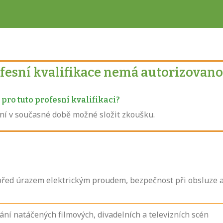
ofesní kvalifikace nemá autorizovano
pro tuto profesní kvalifikaci?
není v současné době možné složit zkoušku.
před úrazem elektrickým proudem, bezpečnost při obsluze a
ní natáčených filmových, divadelních a televizních scén