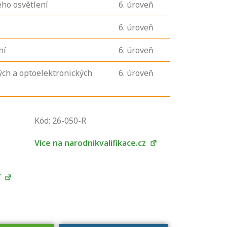
ého osvětlení
6
. úroveň
6
. úroveň
ní
6
. úroveň
ých a optoelektronických
6
. úroveň
U řady živností je
Kód: 26-050-R
podmínkou k
jejímu získání
Více na narodnikvalifikace.cz
určitá kvalifikace.
Pro které toto
platí a kde si
í
znalosti a
dovednosti
nechat ověřit?