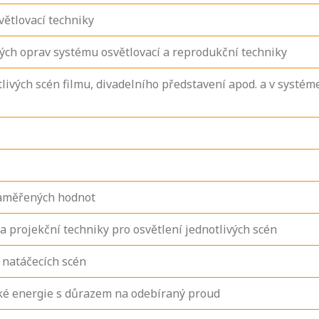
větlovací techniky
ných oprav systému osvětlovací a reprodukční techniky
ivých scén filmu, divadelního představení apod. a v systé
naměřených hodnot
a projekční techniky pro osvětlení jednotlivých scén
 natáčecích scén
ké energie s důrazem na odebíraný proud