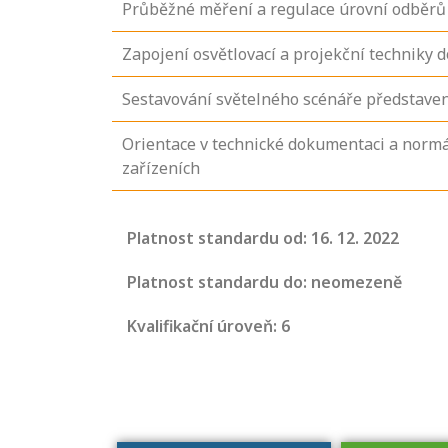
Průběžné měření a regulace úrovní odběrů e
Zapojení osvětlovací a projekční techniky d
Sestavování světelného scénáře představen
Orientace v technické dokumentaci a normá
zařízeních
Projděte si
Platnost standardu od: 16. 12. 2022
seznam
profesních
Platnost standardu do: neomezeně
kvalifikací. Víte,
Kvalifikační úroveň: 6
jaké dovednosti
musíte pro danou
kvalifikaci
prokázat?