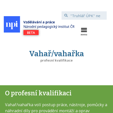
Vahař/vahařka
profesní kvalifikace
O profesní kvalifikaci
Vahař/vahařka volí postup práce, nástroje, pomůcky a
náhradní díly pro provádění montáží a oprav