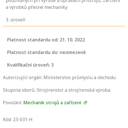
používaných při výrobě a opravách přístrojů, zařízení
a výrobků přesné mechaniky
3
. úroveň
Platnost standardu od: 21. 10. 2022
Platnost standardu do: neomezeně
Kvalifikační úroveň: 3
Autorizující orgán: Ministerstvo průmyslu a obchodu
Skupina oborů: Strojírenství a strojírenská výroba
Povolání:
Mechanik strojů a zařízení
Projděte si seznam profesních kvalifikací.
Víte, jaké dovednosti musíte pro danou
Kód: 23-031-H
kvalifikaci prokázat?