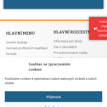
Nahlá
chy
Navrh
HLAVNÍ ROZCESTNÍK
HLAVNÍ MENU
vylep
Informace pro školy
Úvodní stránka
Vše o zkouškách
Seznam profesních kvalifikací
Pro autorizované osoby
Kontakt
Kvalifikace a živnosti
Souhlas se zpracováním
cookies
DŮLEŽITÉ ODKAZY
Používáme cookies k optimalizaci našich webových stránek a našich
služeb.
GDPR
Převodník ÚPK a živností
Národní pedagogický institut ČR
Přehled PK pro splnění MZK
Přijmout
Senovážné náměstí 25
110 00 Praha 1