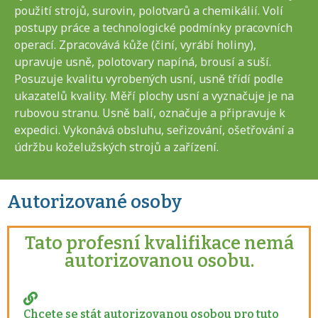
použití strojů, surovin, polotvarů a chemikálií. Volí
postupy práce a technologické podmínky pracovních
operací. Zpracovává kůže (činí, vyrábí holiny),
upravuje usně, polotovary napíná, brousí a suší.
Posuzuje kvalitu vyrobených usní, usně třídí podle
ukazatelů kvality. Měří plochy usní a vyznačuje je na
rubovou stranu. Usně balí, označuje a připravuje k
expedici. Vykonává obsluhu, seřizování, ošetřování a
údržbu koželužských strojů a zařízení.
Autorizované osoby
Tato profesní kvalifikace nemá
autorizovanou osobu.
Chcete se stát autorizovanou osobou pro tuto