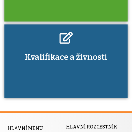
Kdo je to autorizovaná osoba a jaké výhody
Kvalifikace a živnosti
má získání autorizace?
HLAVNÍ ROZCESTNÍK
HLAVNÍ MENU