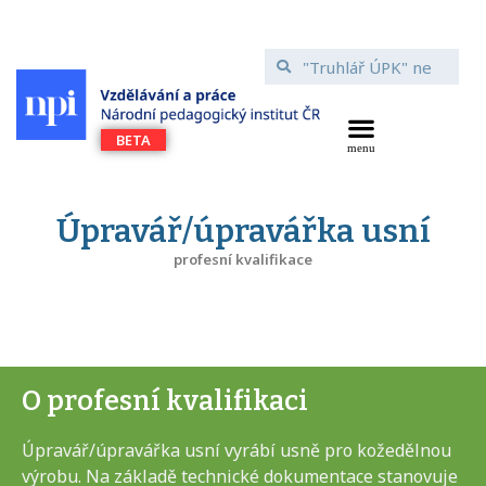
Úpravář/úpravářka usní
profesní kvalifikace
O profesní kvalifikaci
Úpravář/úpravářka usní vyrábí usně pro kožedělnou
výrobu. Na základě technické dokumentace stanovuje