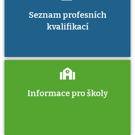
Seznam profesních
kvalifikací
Informace pro školy
Zjistěte, jak se přihlásit ke zkoušce a kde
získáte informace o tom, kdo vás vyzkouší.