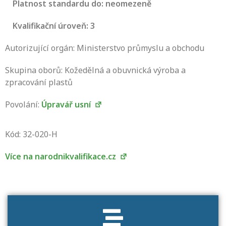
Platnost standardu do: neomezeně
Kvalifikační úroveň: 3
Autorizující orgán: Ministerstvo průmyslu a obchodu
Skupina oborů: Kožedělná a obuvnická výroba a
zpracování plastů
Povolání:
Úpravář usní
Projděte si seznam profesních kvalifikací.
Víte, jaké dovednosti musíte pro danou
Kód: 32-020-H
kvalifikaci prokázat?
Více na narodnikvalifikace.cz