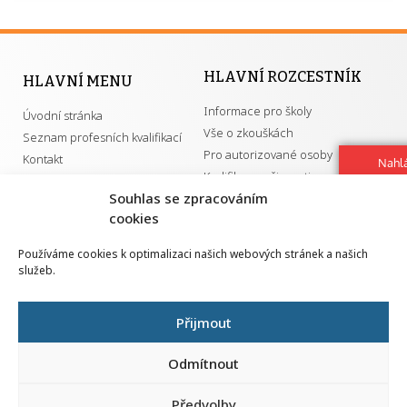
HLAVNÍ ROZCESTNÍK
HLAVNÍ MENU
Informace pro školy
Úvodní stránka
Vše o zkouškách
Seznam profesních kvalifikací
Pro autorizované osoby
Kontakt
Nahlá
Kvalifikace a živnosti
chy
Souhlas se zpracováním
Navrh
vylep
cookies
DŮLEŽITÉ ODKAZY
Používáme cookies k optimalizaci našich webových stránek a našich
služeb.
GDPR
Převodník ÚPK a živností
Národní pedagogický institut ČR
Přehled PK pro splnění MZK
Přijmout
Senovážné náměstí 25
110 00 Praha 1
Odmítnout
Předvolby