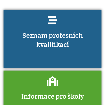
Seznam profesních
kvalifikací
Informace pro školy
Zjistěte, jak se přihlásit ke zkoušce a kde
získáte informace o tom, kdo vás vyzkouší.