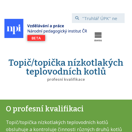
Topič/topička nízkotlakých
teplovodních kotlů
profesní kvalifikace
O profesní kvalifikaci
Topič/topička nízkotlakých teplovodních kotlů
obsluhuje a kontroluje činnosti různých druhů kotlů