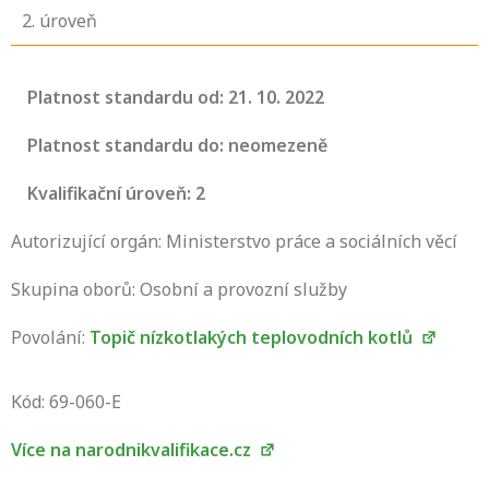
2
. úroveň
Platnost standardu od: 21. 10. 2022
Platnost standardu do: neomezeně
Kvalifikační úroveň: 2
Autorizující orgán: Ministerstvo práce a sociálních věcí
Skupina oborů: Osobní a provozní služby
Povolání:
Topič nízkotlakých teplovodních kotlů
Projděte si seznam profesních kvalifikací.
Víte, jaké dovednosti musíte pro danou
Kód: 69-060-E
kvalifikaci prokázat?
Více na narodnikvalifikace.cz