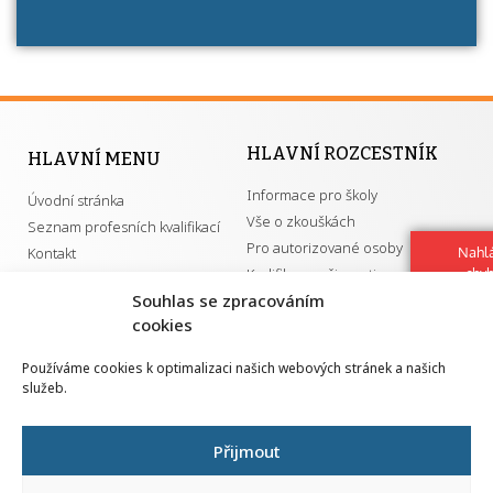
HLAVNÍ ROZCESTNÍK
HLAVNÍ MENU
Informace pro školy
Úvodní stránka
Vše o zkouškách
Seznam profesních kvalifikací
Pro autorizované osoby
Kontakt
Nahlá
Kvalifikace a živnosti
chy
Navrh
Souhlas se zpracováním
vylep
cookies
DŮLEŽITÉ ODKAZY
Používáme cookies k optimalizaci našich webových stránek a našich
služeb.
GDPR
Převodník ÚPK a živností
Národní pedagogický institut ČR
Přehled PK pro splnění MZK
Přijmout
Senovážné náměstí 25
110 00 Praha 1