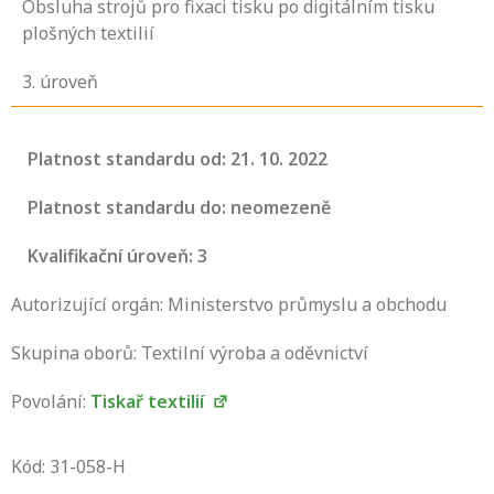
Obsluha strojů pro fixaci tisku po digitálním tisku
plošných textilií
3
. úroveň
Platnost standardu od: 21. 10. 2022
Platnost standardu do: neomezeně
Kvalifikační úroveň: 3
Autorizující orgán: Ministerstvo průmyslu a obchodu
Skupina oborů: Textilní výroba a oděvnictví
Povolání:
Tiskař textilií
Projděte si seznam profesních kvalifikací.
Víte, jaké dovednosti musíte pro danou
Kód: 31-058-H
kvalifikaci prokázat?