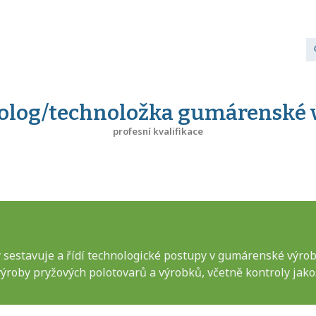
olog/technoložka gumárenské 
profesní kvalifikace
estavuje a řídí technologické postupy v gumárenské výrobě,
roby pryžových polotovarů a výrobků, včetně kontroly jakost