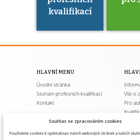
kvalifikací
Víte, že 
máte v
Národní 
kvalifik
HLAVNÍ MENU
HLAV
výhod
Úvodní stránka
Inform
získ
autor
Seznam profesních kvalifikací
Vše o 
Kontakt
Pro au
Kvalifi
Souhlas se zpracováním cookies
Používáme cookies k optimalizaci našich webových stránek a našich služe