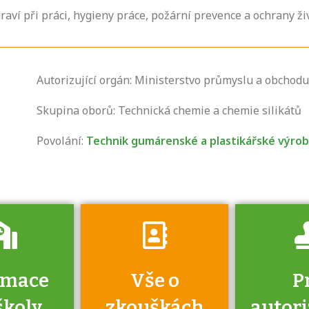
aví při práci, hygieny práce, požární prevence a ochrany ži
Zjistěte, jak se
Autorizující orgán: Ministerstvo průmyslu a obchodu
přihlásit ke
zkoušce a kde
Skupina oborů: Technická chemie a chemie silikátů
získáte informace
Povolání:
Technik gumárenské a plastikářské výro
o tom, kdo vás
vyzkouší.
rmace
Vše o
P
školy
zkouškách
autor