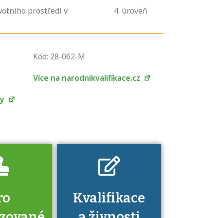
votního prostředí v
4
. úroveň
U řady živností je
podmínkou k
Kód: 28-062-M
jejímu získání
určitá kvalifikace.
Více na narodnikvalifikace.cz
Pro které toto
platí a kde si
by
znalosti a
dovednosti
nechat ověřit?
ro
Kvalifikace
izované
a živnosti