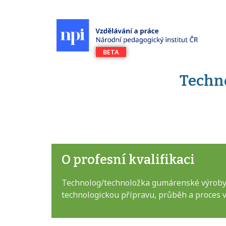
Techn
O profesní kvalifikaci
Technolog/technoložka gumárenské výroby s
technologickou přípravu, průběh a proces vý