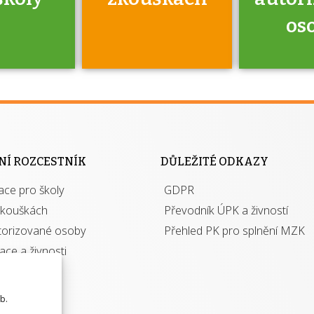
os
jako škola
 rámci
Kdo 
soustavy
autori
ací jisté
osoba 
NÍ ROZCESTNÍK
DŮLEŽITÉ ODKAZY
y při
výhody m
ace pro školy
ávání
GDPR
autor
izací?
zkouškách
Převodník ÚPK a živností
torizované osoby
Přehled PK pro splnění MZK
kace a živnosti
b.