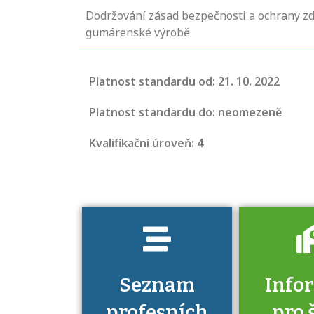
Dodržování zásad bezpečnosti a ochrany zdr
gumárenské výrobě
Projděte si
seznam
Platnost standardu od: 21. 10. 2022
profesních
kvalifikací. Víte,
Platnost standardu do: neomezeně
jaké dovednosti
Kvalifikační úroveň: 4
musíte pro danou
kvalifikaci
prokázat?
Seznam
Info
profesních
pro 