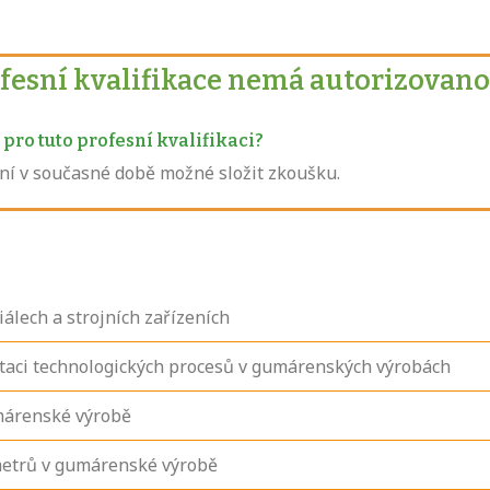
ofesní kvalifikace nemá autorizovano
pro tuto profesní kvalifikaci?
není v současné době možné složit zkoušku.
álech a strojních zařízeních
taci technologických procesů v gumárenských výrobách
márenské výrobě
metrů v gumárenské výrobě