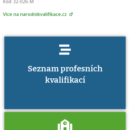
Víte, jaké dovednosti musíte pro danou
Kód: 32-026-M
kvalifikaci prokázat?
Více na narodnikvalifikace.cz
Seznam profesních
kvalifikací