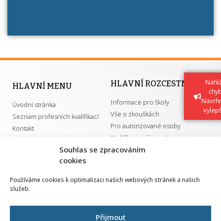
Nahlá
HLAVNÍ ROZCESTNÍK
HLAVNÍ MENU
chy
Navrh
Informace pro školy
Úvodní stránka
vylep
Vše o zkouškách
Seznam profesních kvalifikací
Pro autorizované osoby
Kontakt
Kvalifikace a živnosti
Souhlas se zpracováním
cookies
DŮLEŽITÉ ODKAZY
Používáme cookies k optimalizaci našich webových stránek a našich
služeb.
GDPR
Převodník ÚPK a živností
Národní pedagogický institut ČR
Přehled PK pro splnění MZK
Přijmout
Senovážné náměstí 25