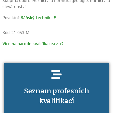
Skupina oborů: Hornictví a hornická geologie, hutnictví a
slévárenství
Povolání:
Báňský technik
Projděte si seznam profesních kvalifikací.
Víte, jaké dovednosti musíte pro danou
Kód: 21-053-M
kvalifikaci prokázat?
Více na narodnikvalifikace.cz
Seznam profesních
kvalifikací