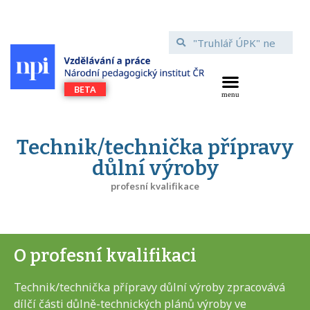
Technik/technička přípravy
důlní výroby
profesní kvalifikace
O profesní kvalifikaci
Technik/technička přípravy důlní výroby zpracovává
dílčí části důlně-technických plánů výroby ve