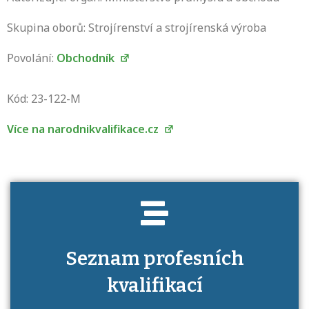
Skupina oborů: Strojírenství a strojírenská výroba
Povolání:
Obchodník
Projděte si seznam profesních kvalifikací.
Víte, jaké dovednosti musíte pro danou
Kód: 23-122-M
kvalifikaci prokázat?
Více na narodnikvalifikace.cz
Seznam profesních
kvalifikací