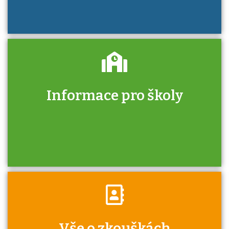
Informace pro školy
Zjistěte, jak se přihlásit ke zkoušce a kde
získáte informace o tom, kdo vás vyzkouší.
Víte, že jako škola máte v rámci Národní
Vše o zkouškách