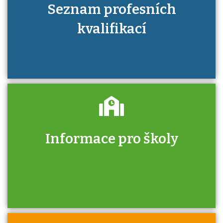
Seznam profesních
kvalifikací
Informace pro školy
Zjistěte, jak se přihlásit ke zkoušce a kde
získáte informace o tom, kdo vás vyzkouší.