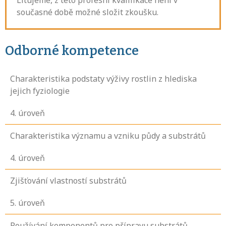
Litujeme, z této profesní kvalifikace není v
současné době možné složit zkoušku.
Odborné kompetence
Charakteristika podstaty výživy rostlin z hlediska
jejich fyziologie
4
. úroveň
Charakteristika významu a vzniku půdy a substrátů
4
. úroveň
Zjišťování vlastností substrátů
5
. úroveň
Používání komponentů pro přípravu substrátů