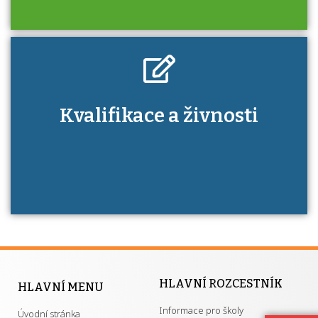
Kdo je to autorizovaná osoba a jaké výhody
Kvalifikace a živnosti
má získání autorizace?
HLAVNÍ ROZCESTNÍK
HLAVNÍ MENU
Informace pro školy
Úvodní stránka