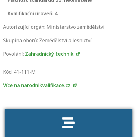
Platnost standardu do: neomezeně
Kvalifikační úroveň: 4
Autorizující orgán: Ministerstvo zemědělství
Skupina oborů: Zemědělství a lesnictví
Povolání:
Zahradnický technik
Projděte si seznam profesních kvalifikací.
Víte, jaké dovednosti musíte pro danou
Kód: 41-111-M
kvalifikaci prokázat?
Více na narodnikvalifikace.cz