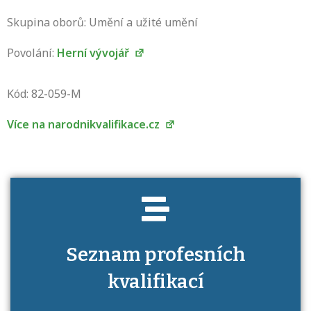
Skupina oborů: Umění a užité umění
Povolání:
Herní vývojář
Projděte si seznam profesních kvalifikací.
Víte, jaké dovednosti musíte pro danou
Kód: 82-059-M
kvalifikaci prokázat?
Více na narodnikvalifikace.cz
Seznam profesních
kvalifikací