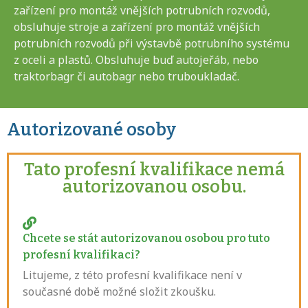
zařízení pro montáž vnějších potrubních rozvodů,
obsluhuje stroje a zařízení pro montáž vnějších
potrubních rozvodů při výstavbě potrubního systému
z oceli a plastů. Obsluhuje buď autojeřáb, nebo
traktorbagr či autobagr nebo truboukladač.
Autorizované osoby
Tato profesní kvalifikace nemá
autorizovanou osobu.
Chcete se stát autorizovanou osobou pro tuto
profesní kvalifikaci?
Litujeme, z této profesní kvalifikace není v
současné době možné složit zkoušku.