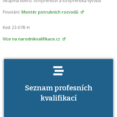
Skupina oborů: Strojírenství a strojírenská výroba
Povolání:
Montér potrubních rozvodů
Projděte si seznam profesních kvalifikací.
Víte, jaké dovednosti musíte pro danou
Kód: 23-078-H
kvalifikaci prokázat?
Více na narodnikvalifikace.cz
Seznam profesních
kvalifikací