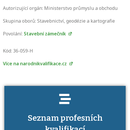
Autorizující orgán: Ministerstvo průmyslu a obchodu
Skupina oborů: Stavebnictví, geodézie a kartografie
Povolání:
Stavební zámečník
Projděte si seznam profesních kvalifikací.
Víte, jaké dovednosti musíte pro danou
Kód: 36-059-H
kvalifikaci prokázat?
Více na narodnikvalifikace.cz
Seznam profesních
kvalifikací