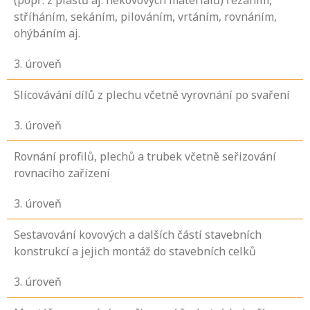
(popř. z plastů aj. nekovových materiálů) řezáním,
stříháním, sekáním, pilováním, vrtáním, rovnáním,
ohýbáním aj.
3
. úroveň
Slícovávání dílů z plechu včetně vyrovnání po svaření
3
. úroveň
Rovnání profilů, plechů a trubek včetně seřizování
rovnacího zařízení
3
. úroveň
Sestavování kovových a dalších částí stavebních
konstrukcí a jejich montáž do stavebních celků
3
. úroveň