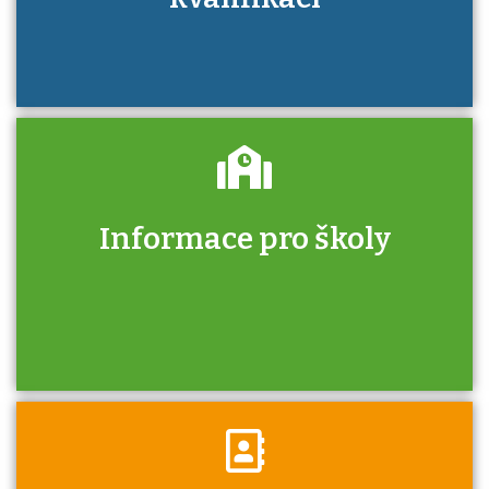
Informace pro školy
Zjistěte, jak se přihlásit ke zkoušce a kde
získáte informace o tom, kdo vás vyzkouší.