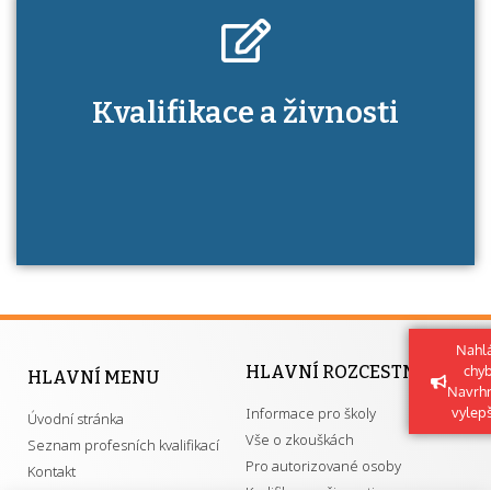
Kdo je to autorizovaná osoba a jaké výhody
Kvalifikace a živnosti
má získání autorizace?
Nahlá
HLAVNÍ ROZCESTNÍK
chy
HLAVNÍ MENU
Navrh
Informace pro školy
vylep
Úvodní stránka
Vše o zkouškách
Seznam profesních kvalifikací
Pro autorizované osoby
Kontakt