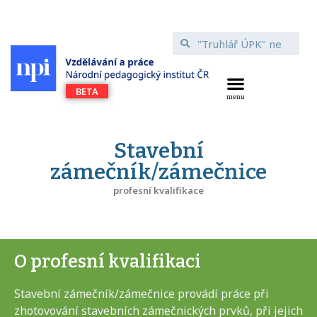
Stavební
zámečník/zámečnice
profesní kvalifikace
O profesní kvalifikaci
Stavební zámečník/zámečnice provádí práce při
zhotovování stavebních zámečnických prvků, při jejich