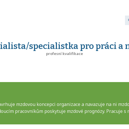
ialista/specialistka pro práci a
profesní kvalifikace
 navrhuje mzdovou koncepci organizace a navazuje na ni mzd
Vedoucím pracovníkům poskytuje mzdové prognózy. Pracuje 