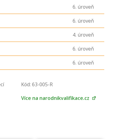
6
. úroveň
6
. úroveň
4
. úroveň
6
. úroveň
6
. úroveň
U řady živností je
podmínkou k
cí
Kód: 63-005-R
jejímu získání
určitá kvalifikace.
Více na narodnikvalifikace.cz
Pro které toto
platí a kde si
znalosti a
dovednosti
nechat ověřit?