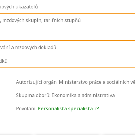
iových ukazatelů
, mzdových skupin, tarifních stupňů
ování a mzdových dokladů
edků
Zjistěte, jak se
Autorizující orgán: Ministerstvo práce a sociálních vě
přihlásit ke
zkoušce a kde
Skupina oborů: Ekonomika a administrativa
získáte informace
Povolání:
Personalista specialista
o tom, kdo vás
vyzkouší.