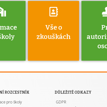
rmace
Vše o
P
školy
zkouškách
autor
os
jako škola
 rámci
Kdo 
soustavy
autori
ací jisté
osoba 
NÍ ROZCESTNÍK
DŮLEŽITÉ ODKAZY
y při
výhody m
ace pro školy
ávání
GDPR
autor