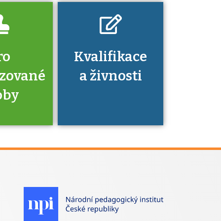
ro
Kvalifikace
izované
a živnosti
oby
je to
zovaná
a jaké
á získání
izace?