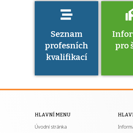
Seznam
Info
profesních
pro 
kvalifikací
Víte, že 
máte v
Národní 
kvalifik
HLAVNÍ MENU
HLAV
výhod
Úvodní stránka
Inform
získ