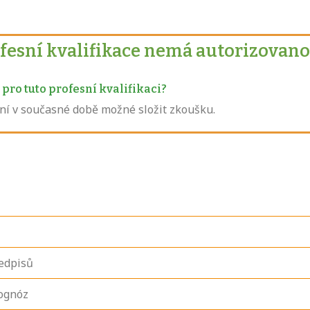
ofesní kvalifikace nemá autorizovano
pro tuto profesní kvalifikaci?
není v současné době možné složit zkoušku.
ředpisů
rognóz