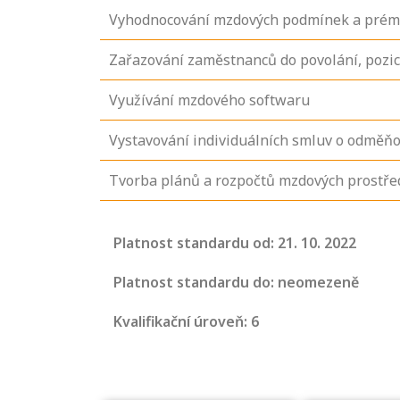
Vyhodnocování mzdových podmínek a prém
Zařazování zaměstnanců do povolání, pozic
Využívání mzdového softwaru
Vystavování individuálních smluv o odměň
Tvorba plánů a rozpočtů mzdových prostř
Projděte si
seznam
Platnost standardu od: 21. 10. 2022
profesních
kvalifikací. Víte,
Platnost standardu do: neomezeně
jaké dovednosti
Kvalifikační úroveň: 6
musíte pro danou
kvalifikaci
prokázat?