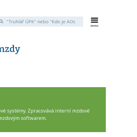
 mzdy
ové systémy. Zpracovává interní mzdové
s mzdovým softwarem.