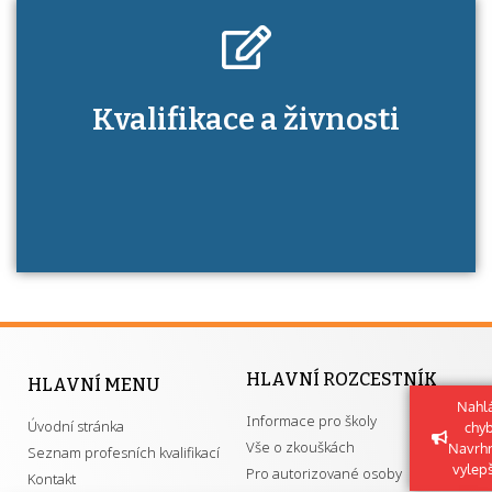
Kdo je to autorizovaná osoba a jaké výhody
Kvalifikace a živnosti
má získání autorizace?
HLAVNÍ ROZCESTNÍK
HLAVNÍ MENU
Nahlá
Informace pro školy
Úvodní stránka
chy
Vše o zkouškách
Navrh
Seznam profesních kvalifikací
vylep
Pro autorizované osoby
Kontakt