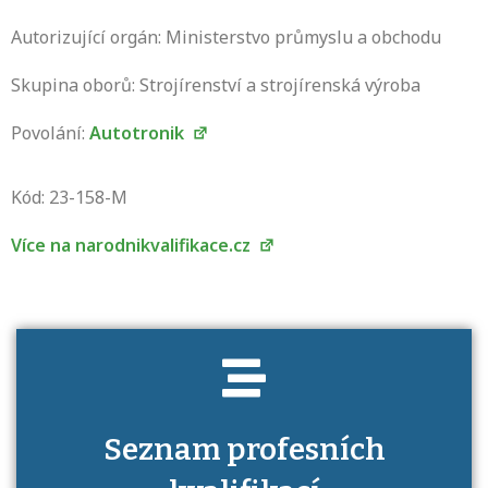
Autorizující orgán: Ministerstvo průmyslu a obchodu
Skupina oborů: Strojírenství a strojírenská výroba
Povolání:
Autotronik
Projděte si seznam profesních kvalifikací.
Víte, jaké dovednosti musíte pro danou
Kód: 23-158-M
kvalifikaci prokázat?
Více na narodnikvalifikace.cz
Seznam profesních