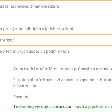
ace, archivace, změnové řízení
h pro výrobu odlitků a v jejich zkoušení
árenství
a v technických dodacích podmínkách
Autorizující orgán: Ministerstvo průmyslu a obchodu
Zjistěte, jak se
Skupina oborů: Hornictví a hornická geologie, hutnic
přihlásit ke
slévárenství
zkoušce a kde
Povolání:
získáte informace
o tom, kdo vás
Technolog výroby a zpracování kovů a jejich slitin
vyzkouší.