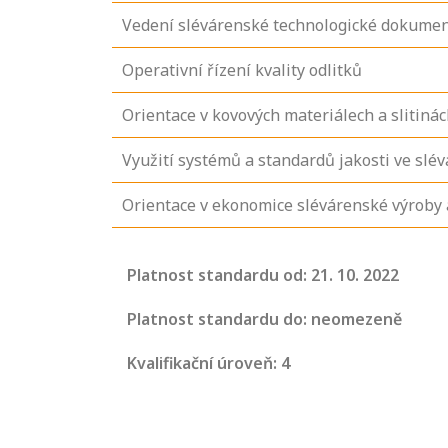
Vedení slévárenské technologické dokument
Operativní řízení kvality odlitků
Orientace v kovových materiálech a slitinác
Využití systémů a standardů jakosti ve slév
Orientace v ekonomice slévárenské výroby 
Platnost standardu od: 21. 10. 2022
Projděte si
seznam
Platnost standardu do: neomezeně
profesních
Kvalifikační úroveň: 4
kvalifikací. Víte,
jaké dovednosti
musíte pro danou
kvalifikaci