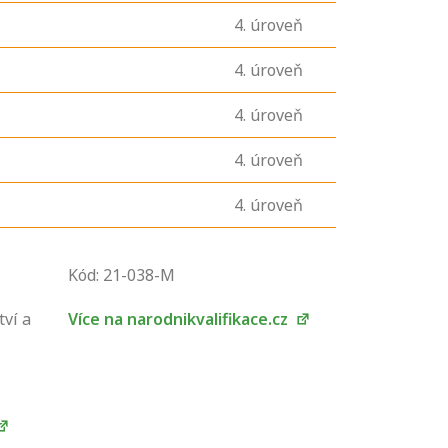
4
. úroveň
4
. úroveň
4
. úroveň
4
. úroveň
4
. úroveň
Kód: 21-038-M
U řady živností je
podmínkou k
tví a
Více na narodnikvalifikace.cz
jejímu získání
určitá kvalifikace.
Pro které toto
platí a kde si
znalosti a