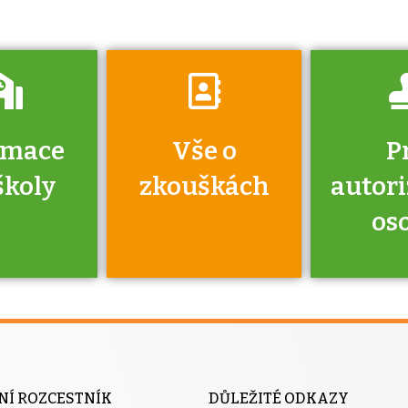
rmace
Vše o
P
školy
zkouškách
autor
os
jako škola
 rámci
Kdo 
soustavy
autori
ací jisté
osoba 
NÍ ROZCESTNÍK
DŮLEŽITÉ ODKAZY