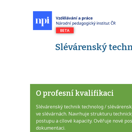
Slévárenský techn
O profesní kvalifikaci
Slévárenský technik technolog / slévárensk
ve slévárnách. Navrhuje strukturu technický
postupu a cílové kapacity. Ověřuje nové po
dokumentaci.