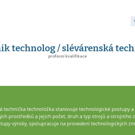
ik technolog / slévárenská tec
profesní kvalifikace
á technička technoložka stanovuje technologické postupy a 
ch prostředků a jejich počet, druh a typ strojů a strojního
stupy výroby, spolupracuje na provedení technologických zm