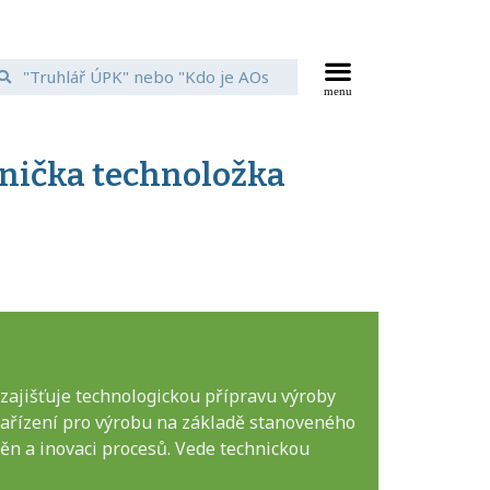
hnička technoložka
zajišťuje technologickou přípravu výroby
 zařízení pro výrobu na základě stanoveného
ěn a inovaci procesů. Vede technickou