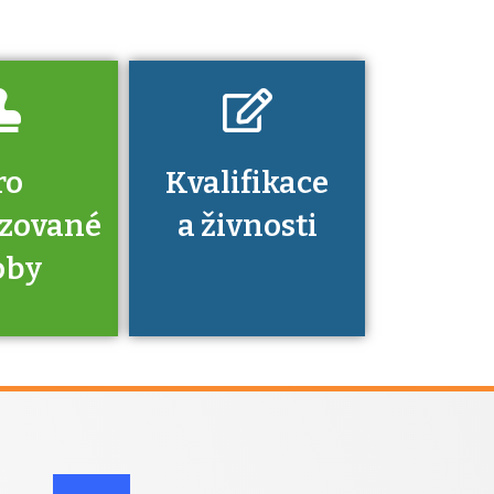
dovednosti
nechat ověřit?
ro
Kvalifikace
izované
a živnosti
oby
je to
zovaná
a jaké