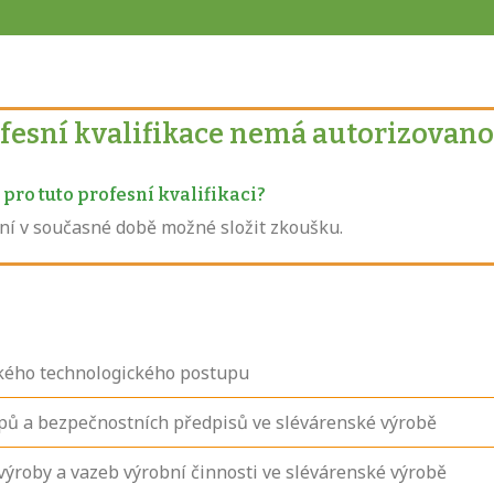
ofesní kvalifikace nemá autorizovano
pro tuto profesní kvalifikaci?
není v současné době možné složit zkoušku.
ského technologického postupu
pů a bezpečnostních předpisů ve slévárenské výrobě
výroby a vazeb výrobní činnosti ve slévárenské výrobě