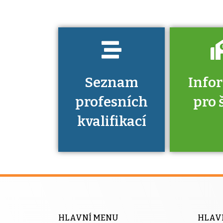
prokázat?
Seznam
Info
profesních
pro 
kvalifikací
Víte, že 
máte v
Národní 
kvalifik
HLAVNÍ MENU
HLAV