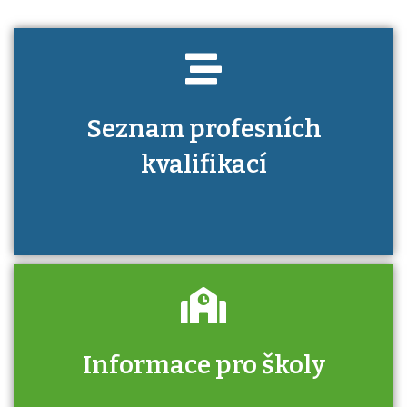
Seznam profesních
kvalifikací
Informace pro školy
Zjistěte, jak se přihlásit ke zkoušce a kde
získáte informace o tom, kdo vás vyzkouší.