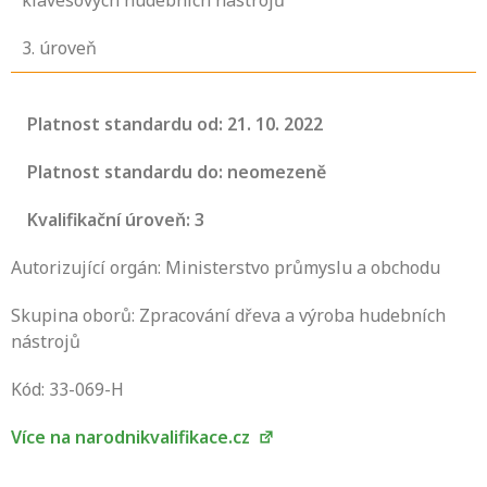
klávesových hudebních nástrojů
3
. úroveň
Platnost standardu od: 21. 10. 2022
Platnost standardu do: neomezeně
Kvalifikační úroveň: 3
Autorizující orgán: Ministerstvo průmyslu a obchodu
Skupina oborů: Zpracování dřeva a výroba hudebních
nástrojů
Projděte si seznam profesních kvalifikací.
Víte, jaké dovednosti musíte pro danou
Kód: 33-069-H
kvalifikaci prokázat?
Více na narodnikvalifikace.cz