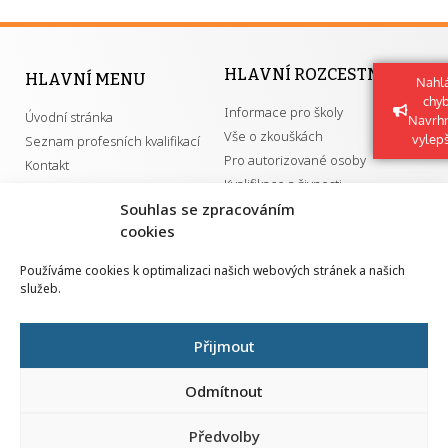
HLAVNÍ ROZCESTNÍK
HLAVNÍ MENU
Nahlá
chy
Informace pro školy
Úvodní stránka
Navrh
Vše o zkouškách
vylep
Seznam profesních kvalifikací
Pro autorizované osoby
Kontakt
Kvalifikace a živnosti
Souhlas se zpracováním
cookies
DŮLEŽITÉ ODKAZY
Používáme cookies k optimalizaci našich webových stránek a našich
služeb.
GDPR
Převodník ÚPK a živností
Národní pedagogický institut ČR
Přehled PK pro splnění MZK
Přijmout
Senovážné náměstí 25
110 00 Praha 1
Odmítnout
Předvolby