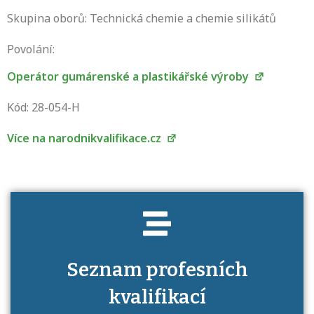
Skupina oborů: Technická chemie a chemie silikátů
Povolání:
Operátor gumárenské a plastikářské výroby
Projděte si seznam profesních kvalifikací.
Víte, jaké dovednosti musíte pro danou
Kód: 28-054-H
kvalifikaci prokázat?
Více na narodnikvalifikace.cz
Seznam profesních
kvalifikací