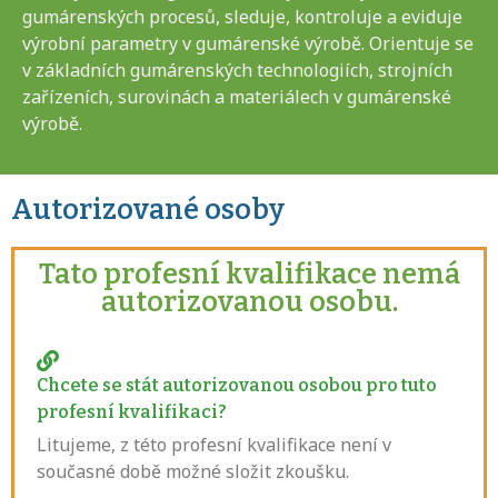
gumárenských procesů, sleduje, kontroluje a eviduje
výrobní parametry v gumárenské výrobě. Orientuje se
v základních gumárenských technologiích, strojních
zařízeních, surovinách a materiálech v gumárenské
výrobě.
Autorizované osoby
Tato profesní kvalifikace nemá
autorizovanou osobu.
Chcete se stát autorizovanou osobou pro tuto
profesní kvalifikaci?
Litujeme, z této profesní kvalifikace není v
současné době možné složit zkoušku.