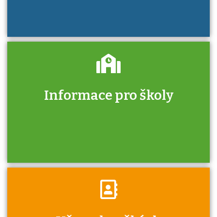
Informace pro školy
Zjistěte, jak se přihlásit ke zkoušce a kde
získáte informace o tom, kdo vás vyzkouší.
Víte, že jako škola máte v rámci Národní