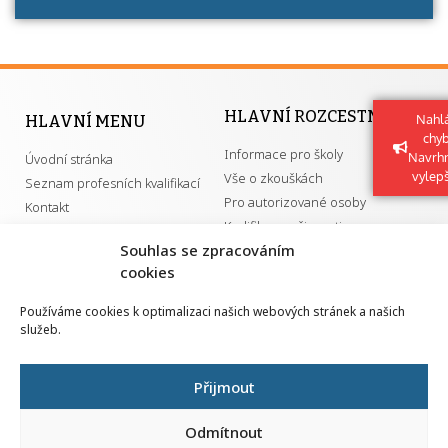
HLAVNÍ ROZCESTNÍK
Nahlá
HLAVNÍ MENU
chy
Informace pro školy
Navrh
Úvodní stránka
vylep
Vše o zkouškách
Seznam profesních kvalifikací
Pro autorizované osoby
Kontakt
Kvalifikace a živnosti
Souhlas se zpracováním
cookies
DŮLEŽITÉ ODKAZY
Používáme cookies k optimalizaci našich webových stránek a našich
služeb.
GDPR
Převodník ÚPK a živností
Národní pedagogický institut ČR
Přehled PK pro splnění MZK
Přijmout
Senovážné náměstí 25
110 00 Praha 1
Odmítnout