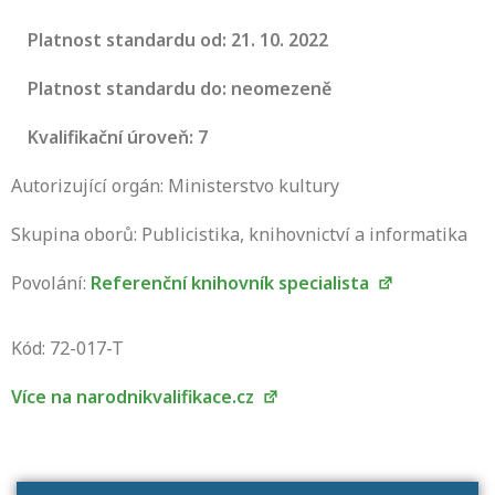
Platnost standardu od: 21. 10. 2022
Platnost standardu do: neomezeně
Kvalifikační úroveň: 7
Autorizující orgán: Ministerstvo kultury
Skupina oborů: Publicistika, knihovnictví a informatika
Povolání:
Referenční knihovník specialista
Projděte si seznam profesních kvalifikací.
Víte, jaké dovednosti musíte pro danou
Kód: 72-017-T
kvalifikaci prokázat?
Více na narodnikvalifikace.cz