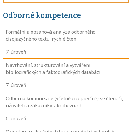
Odborné kompetence
Formální a obsahová analýza odborného
cizojazyčného textu, rychlé čtení
7
. úroveň
Navrhování, strukturování a vytváření
bibliografických a faktografických databází
7
. úroveň
Odborná komunikace (včetně cizojazyčné) se čtenáři,
uživateli a zákazníky v knihovnách
6
. úroveň
Orientace na knižním trhu a v produkci ostatních