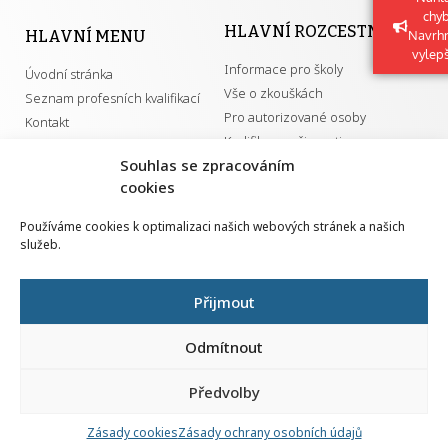
chy
HLAVNÍ ROZCESTNÍK
HLAVNÍ MENU
Navrh
vylep
Informace pro školy
Úvodní stránka
Vše o zkouškách
Seznam profesních kvalifikací
Pro autorizované osoby
Kontakt
Kvalifikace a živnosti
Souhlas se zpracováním
cookies
DŮLEŽITÉ ODKAZY
Používáme cookies k optimalizaci našich webových stránek a našich
služeb.
GDPR
Převodník ÚPK a živností
Národní pedagogický institut ČR
Přehled PK pro splnění MZK
Přijmout
Senovážné náměstí 25
110 00 Praha 1
Odmítnout
Předvolby
Zásady cookies
Zásady ochrany osobních údajů
Všechna práva vyhrazena | 2026