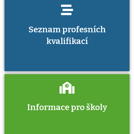
Seznam profesních
kvalifikací
Informace pro školy
Zjistěte, jak se přihlásit ke zkoušce a kde
získáte informace o tom, kdo vás vyzkouší.