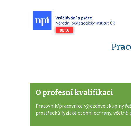
Prac
O profesní kvalifikaci
Pracovník/pracovnice výjezdové skupiny řeš
prostředků fyzické osobní ochrany, včetně 