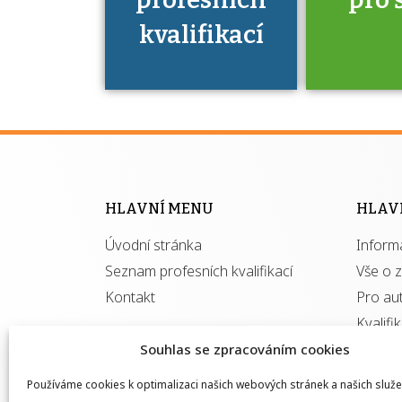
kvalifikací
Víte, že 
máte v
Národní 
kvalifik
HLAVNÍ MENU
HLAV
výhod
Úvodní stránka
Inform
získ
autor
Seznam profesních kvalifikací
Vše o 
Kontakt
Pro au
Kvalifi
Souhlas se zpracováním cookies
Používáme cookies k optimalizaci našich webových stránek a našich služe