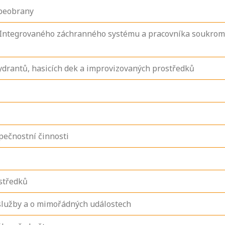
ebeobrany
k Integrovaného záchranného systému a pracovníka soukro
ydrantů, hasicích dek a improvizovaných prostředků
pečnostní činnosti
středků
služby a o mimořádných událostech