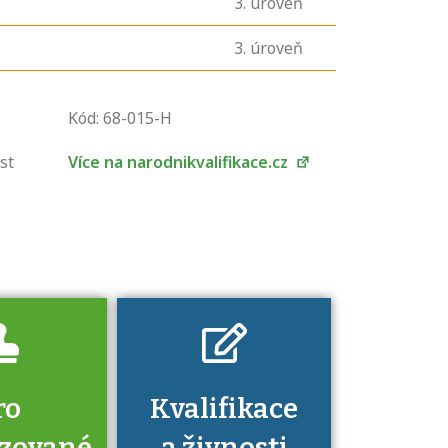
3
. úroveň
3
. úroveň
U řady živností je
podmínkou k
Kód: 68-015-H
jejímu získání
určitá kvalifikace.
st
Více na narodnikvalifikace.cz
Pro které toto
platí a kde si
znalosti a
dovednosti
nechat ověřit?
ro
Kvalifikace
izované
a živnosti