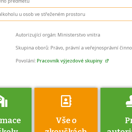
lého předmětu
alkoholu u osob ve střeženém prostoru
Zjistěte, jak se
Autorizující orgán: Ministerstvo vnitra
přihlásit ke
zkoušce a kde
Skupina oborů: Právo, právní a veřejnosprávní činno
získáte informace
Povolání:
Pracovník výjezdové skupiny
o tom, kdo vás
vyzkouší.
rmace
Vše o
P
školy
zkouškách
autor