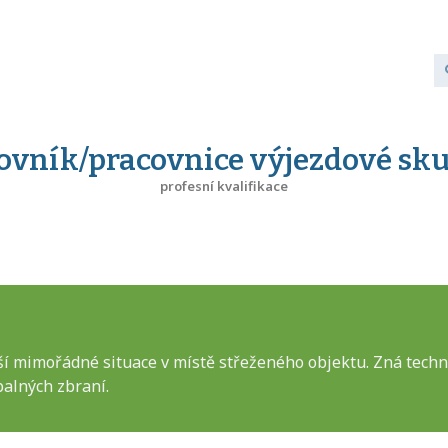
ovník/pracovnice výjezdové sk
profesní kvalifikace
í mimořádné situace v místě střeženého objektu. Zná technik
palných zbraní.