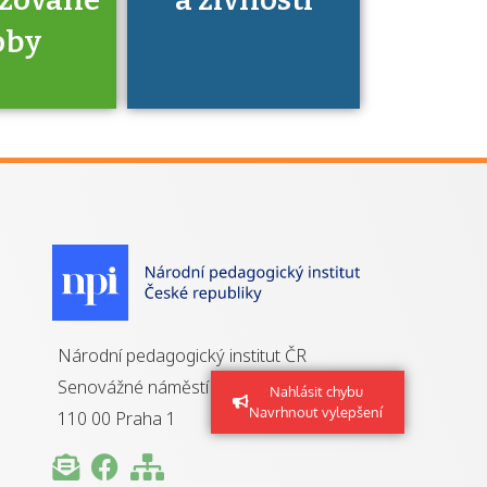
oby
je to
zovaná
a jaké
á získání
izace?
Národní pedagogický institut ČR
Senovážné náměstí 25
Nahlásit chybu
Navrhnout vylepšení
110 00 Praha 1