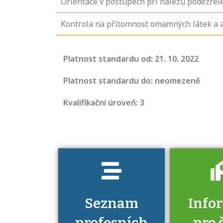
Orientace v postupech při nálezu podezře
Kontrola na přítomnost omamných látek a 
Projděte si
seznam
Platnost standardu od: 21. 10. 2022
profesních
kvalifikací. Víte,
Platnost standardu do: neomezeně
jaké dovednosti
Kvalifikační úroveň: 3
musíte pro danou
kvalifikaci
prokázat?
Seznam
Info
profesních
pro 