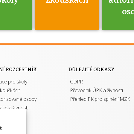
os
jako škola
 rámci
Kdo 
soustavy
autori
ací jisté
osoba 
NÍ ROZCESTNÍK
DŮLEŽITÉ ODKAZY
y při
výhody m
ace pro školy
ávání
GDPR
autor
izací?
zkouškách
Převodník ÚPK a živností
torizované osoby
Přehled PK pro splnění MZK
kace a živnosti
b.