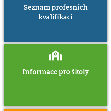
Seznam profesních
kvalifikací
Informace pro školy
Zjistěte, jak se přihlásit ke zkoušce a kde
získáte informace o tom, kdo vás vyzkouší.