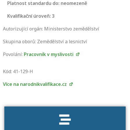
Platnost standardu do: neomezeně
Kvalifikační úroveň: 3
Autorizující orgán: Ministerstvo zemědělství
Skupina oborů: Zemědělství a lesnictví
Povolání:
Pracovník v myslivosti
Projděte si seznam profesních kvalifikací.
Víte, jaké dovednosti musíte pro danou
Kód: 41-129-H
kvalifikaci prokázat?
Více na narodnikvalifikace.cz