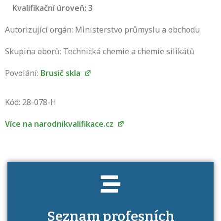
Kvalifikační úroveň: 3
Autorizující orgán: Ministerstvo průmyslu a obchodu
Skupina oborů: Technická chemie a chemie silikátů
Povolání:
Brusič skla
Projděte si seznam profesních kvalifikací.
Víte, jaké dovednosti musíte pro danou
Kód: 28-078-H
kvalifikaci prokázat?
Více na narodnikvalifikace.cz
Seznam profesních