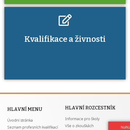
Kdo je to autorizovaná osoba a jaké výhody
Kvalifikace a živnosti
má získání autorizace?
HLAVNÍ ROZCESTNÍK
HLAVNÍ MENU
Informace pro školy
Úvodní stránka
Vše o zkouškách
Seznam profesních kvalifikací
Nahlá