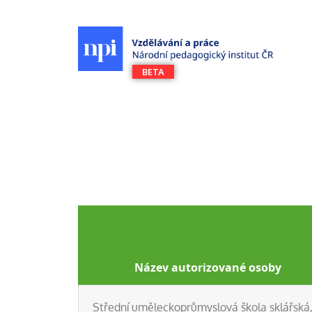
Název autorizované osoby
Střední uměleckoprůmyslová škola sklářská