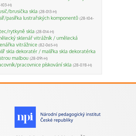
-103-H)
usič/brusička skla
(28-013-H)
síř/pasířka lustrařských komponentů
(28-104-
tec/rytkyně skla
(28-014-H)
ělecký sklenář vitrážník / umělecká
lenářka vitrážnice
(82-065-H)
líř skla dekoratér / malířka skla dekoratérka
strou malbou
(28-091-H)
acovník/pracovnice pískování skla
(28-078-H)