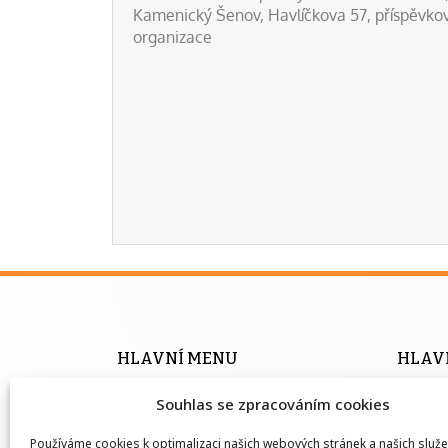
Kamenický Šenov, Havlíčkova 57, příspěvko
organizace
HLAVNÍ MENU
HLAV
Úvodní stránka
Inform
Souhlas se zpracováním cookies
Seznam profesních kvalifikací
Vše o 
Používáme cookies k optimalizaci našich webových stránek a našich služe