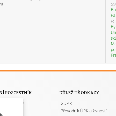
vá
(28
Br
Pa
H)
Ry
Um
sk
Ma
pe
Pr
NÍ ROZCESTNÍK
DŮLEŽITÉ ODKAZY
ace pro školy
GDPR
zkouškách
Převodník ÚPK a živností
b.