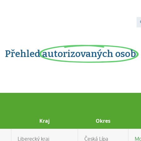
Přehled
autorizovaných osob
Kraj
Okres
,
Liberecký kraj
Česká Lípa
Mo