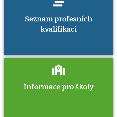
Seznam profesních
kvalifikací
Informace pro školy
Zjistěte, jak se přihlásit ke zkoušce a kde
získáte informace o tom, kdo vás vyzkouší.