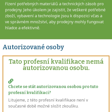
řízení potřebných materiálů a technických zásob pro
prodejny. Jeho úkolem je zajistit, že veškeré potřebné
zboží, vybavení a technologie jsou k dispozici včas a
ve správném množství, aby prodejny mohly fungovat
hladce a efektivně.
Autorizované osoby
Tato profesní kvalifikace nemá
autorizovanou osobu.
Chcete se stát autorizovanou osobou pro tuto
profesní kvalifikaci?
Litujeme, z této profesní kvalifikace není v
současné době možné složit zkoušku.