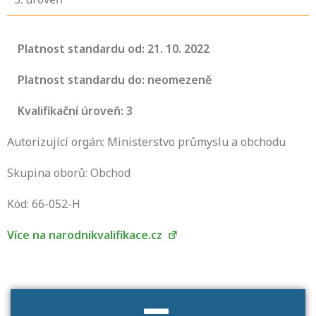
Platnost standardu od: 21. 10. 2022
Platnost standardu do: neomezeně
Kvalifikační úroveň: 3
Autorizující orgán: Ministerstvo průmyslu a obchodu
Skupina oborů: Obchod
Projděte si seznam profesních kvalifikací.
Víte, jaké dovednosti musíte pro danou
Kód: 66-052-H
kvalifikaci prokázat?
Více na narodnikvalifikace.cz