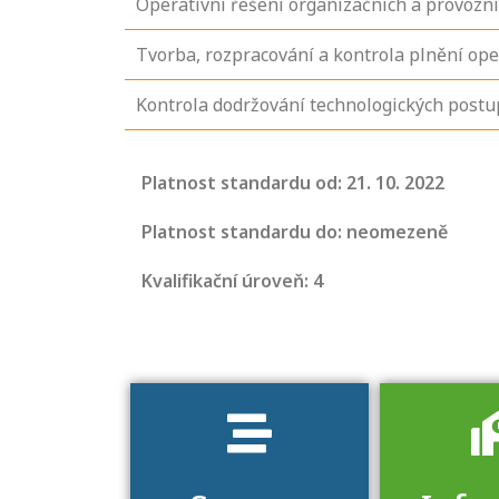
Operativní řešení organizačních a provozní
Tvorba, rozpracování a kontrola plnění op
Kontrola dodržování technologických postu
Projděte si
seznam
Platnost standardu od: 21. 10. 2022
profesních
kvalifikací. Víte,
Platnost standardu do: neomezeně
jaké dovednosti
Kvalifikační úroveň: 4
musíte pro danou
kvalifikaci
prokázat?