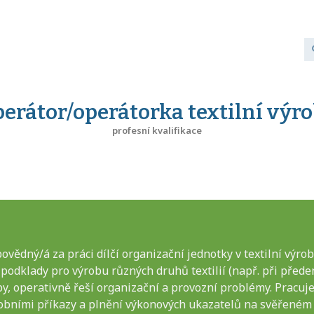
erátor/operátorka textilní výr
profesní kvalifikace
ovědný/á za práci dílčí organizační jednotky v textilní výro
dklady pro výrobu různých druhů textilií (např. při předení,
roby, operativně řeší organizační a provozní problémy. Pracuj
obními příkazy a plnění výkonových ukazatelů na svěřeném 