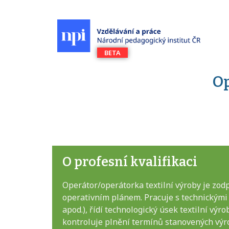
Op
O profesní kvalifikaci
Operátor/operátorka textilní výroby je zodp
operativním plánem. Pracuje s technickými po
apod.), řídí technologický úsek textilní vý
kontroluje plnění termínů stanovených výr