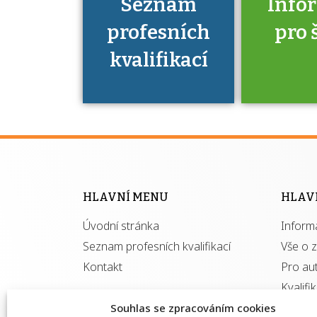
Seznam
Info
profesních
pro 
kvalifikací
Víte, že 
máte v
Národní 
kvalifik
HLAVNÍ MENU
HLAV
výhod
Úvodní stránka
Inform
získ
autor
Seznam profesních kvalifikací
Vše o 
Kontakt
Pro au
Kvalifi
Souhlas se zpracováním cookies