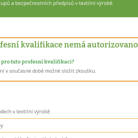
upů a bezpečnostních předpisů v textilní výrobě.
ofesní kvalifikace nemá autorizovano
pro tuto profesní kvalifikaci?
není v současné době možné složit zkoušku.
dech v textilní výrobě
by