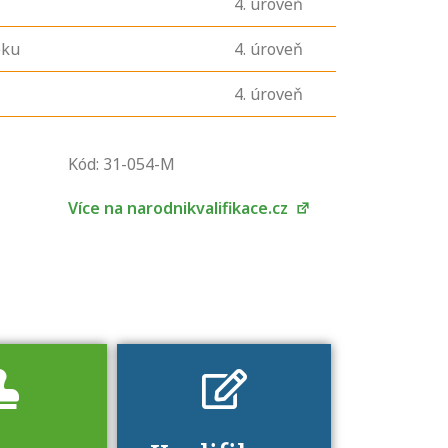
4
. úroveň
eku
4
. úroveň
4
. úroveň
U řady živností je
podmínkou k
Kód: 31-054-M
jejímu získání
určitá kvalifikace.
Více na narodnikvalifikace.cz
Pro které toto
platí a kde si
znalosti a
dovednosti
nechat ověřit?