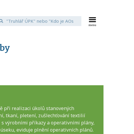
oby
bě při realizaci úkolů stanovených
 tkaní, pletení, zušlechťování textilií
e s výrobními příkazy a operativními plány,
úseku, eviduje plnění operativních plánů.