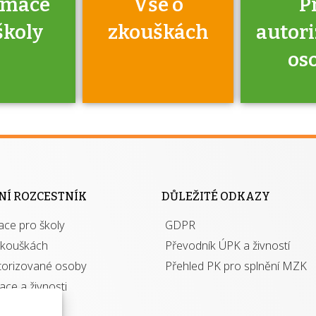
rmace
Vše o
P
školy
zkouškách
autor
os
jako škola
 rámci
Kdo 
soustavy
autori
ací jisté
osoba 
NÍ ROZCESTNÍK
DŮLEŽITÉ ODKAZY
y při
výhody m
ace pro školy
ávání
GDPR
autor
izací?
zkouškách
Převodník ÚPK a živností
torizované osoby
Přehled PK pro splnění MZK
kace a živnosti