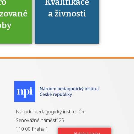
ro
Kvalifikace
izované
a živnosti
oby
je to
zovaná
a jaké
á získání
izace?
Národní pedagogický institut ČR
Senovážné náměstí 25
110 00 Praha 1
Nahlásit chybu