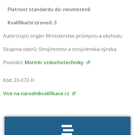
Platnost standardu do: neomezeně
Kvalifikační úroveň: 3
Autorizující orgán: Ministerstvo průmyslu a obchodu
Skupina oborů: Strojírenství a strojírenská výroba
Povolání:
Montér vzduchotechniky
Projděte si seznam profesních kvalifikací.
Víte, jaké dovednosti musíte pro danou
Kód: 23-072-H
kvalifikaci prokázat?
Více na narodnikvalifikace.cz