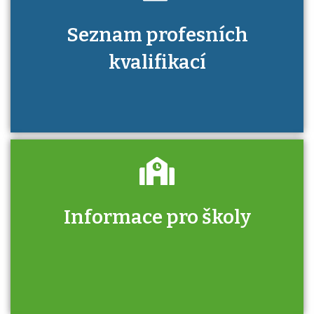
Seznam profesních
kvalifikací
Informace pro školy
Zjistěte, jak se přihlásit ke zkoušce a kde
získáte informace o tom, kdo vás vyzkouší.