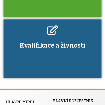
Kdo je to autorizovaná osoba a jaké výhody
Kvalifikace a živnosti
má získání autorizace?
HLAVNÍ ROZCESTNÍK
HLAVNÍ MENU