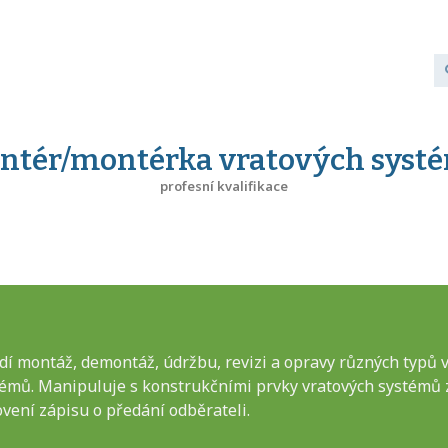
ntér/montérka vratových syst
profesní kvalifikace
 montáž, demontáž, údržbu, revizi a opravy různých typů v
témů. Manipuluje s konstrukčními prvky vratových systémů 
vení zápisu o předání odběrateli.