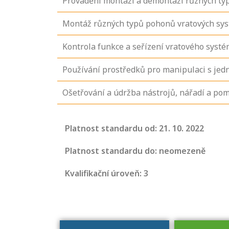
Provádění montáží a demontáží různých ty
Montáž různých typů pohonů vratových sy
Kontrola funkce a seřízení vratového syst
Používání prostředků pro manipulaci s jed
Ošetřování a údržba nástrojů, nářadí a p
Projděte si
seznam
Platnost standardu od: 21. 10. 2022
profesních
kvalifikací. Víte,
Platnost standardu do: neomezeně
jaké dovednosti
Kvalifikační úroveň: 3
musíte pro danou
kvalifikaci
prokázat?