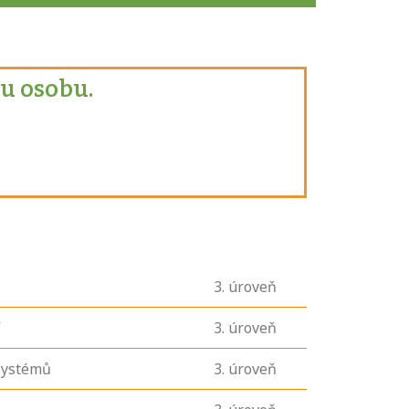
u osobu.
3
. úroveň
í
3
. úroveň
systémů
3
. úroveň