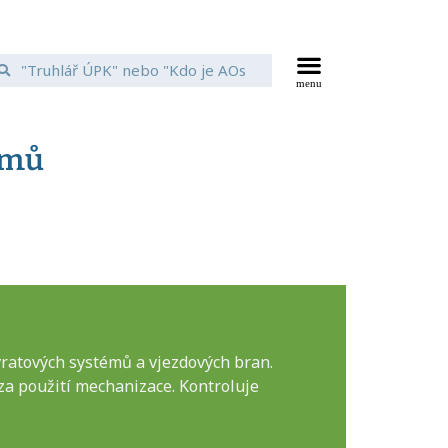
émů
ratových systémů a vjezdových bran.
za použití mechanizace. Kontroluje