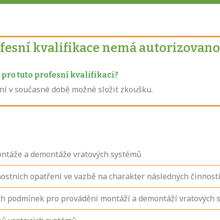
ofesní kvalifikace nemá autorizovano
pro tuto profesní kvalifikaci?
není v současné době možné složit zkoušku.
ontáže a demontáže vratových systémů
ostních opatření ve vazbě na charakter následných činnost
ch podmínek pro provádění montáží a demontáží vratových 