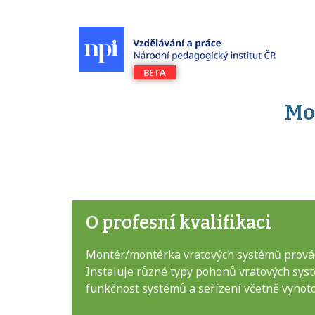
Mo
O profesní kvalifikaci
Montér/montérka vratových systémů provádí
Instaluje různé typy pohonů vratových sys
funkčnost systémů a seřízení včetně vyhoto