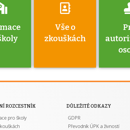
rmace
Vše o
P
školy
zkouškách
autor
os
jako škola
 rámci
Kdo 
soustavy
autori
ací jisté
osoba 
NÍ ROZCESTNÍK
DŮLEŽITÉ ODKAZY
y při
výhody m
ace pro školy
ávání
GDPR
autor
izací?
zkouškách
Převodník ÚPK a živností