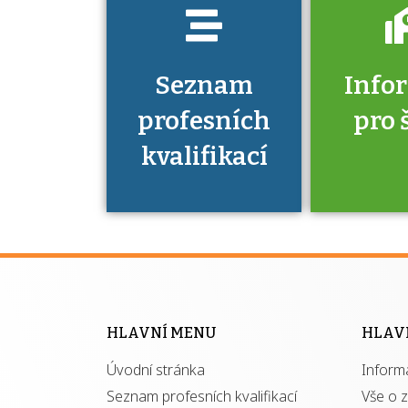
Seznam
Info
profesních
pro 
kvalifikací
Víte, že 
máte v
Národní 
kvalifik
HLAVNÍ MENU
HLAV
výhod
Úvodní stránka
Inform
získ
autor
Seznam profesních kvalifikací
Vše o 