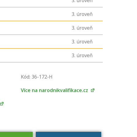
3
. úroveň
3
. úroveň
3
. úroveň
3
. úroveň
3
. úroveň
U řady živností je
podmínkou k
Kód: 36-172-H
jejímu získání
určitá kvalifikace.
Více na narodnikvalifikace.cz
Pro které toto
platí a kde si
znalosti a
dovednosti
nechat ověřit?