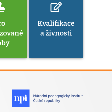
ro
Kvalifikace
izované
a živnosti
oby
je to
zovaná
a jaké
á získání
izace?