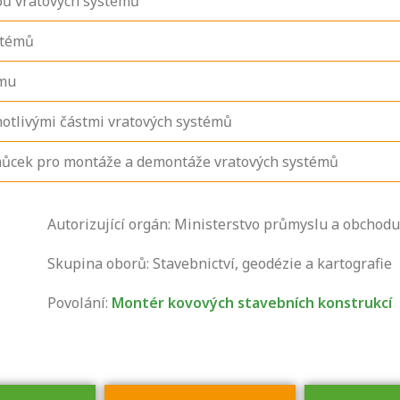
pů vratových systémů
stémů
ému
notlivými částmi vratových systémů
omůcek pro montáže a demontáže vratových systémů
Zjistěte, jak se
Autorizující orgán: Ministerstvo průmyslu a obchodu
přihlásit ke
zkoušce a kde
Skupina oborů: Stavebnictví, geodézie a kartografie
získáte informace
Povolání:
Montér kovových stavebních konstrukcí
o tom, kdo vás
vyzkouší.