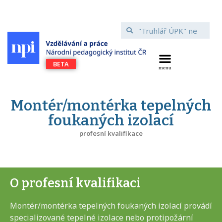
Montér/montérka tepelných
foukaných izolací
profesní kvalifikace
O profesní kvalifikaci
Montér/montérka tepelných foukaných izolací provádí
specializované tepelné izolace nebo protipožární