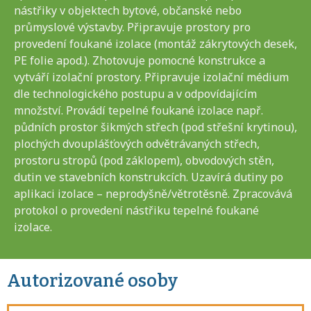
nástřiky v objektech bytové, občanské nebo
průmyslové výstavby. Připravuje prostory pro
provedení foukané izolace (montáž zákrytových desek,
PE folie apod.). Zhotovuje pomocné konstrukce a
vytváří izolační prostory. Připravuje izolační médium
dle technologického postupu a v odpovídajícím
množství. Provádí tepelné foukané izolace např.
půdních prostor šikmých střech (pod střešní krytinou),
plochých dvouplášťových odvětrávaných střech,
prostoru stropů (pod záklopem), obvodových stěn,
dutin ve stavebních konstrukcích. Uzavírá dutiny po
aplikaci izolace – neprodyšně/větrotěsně. Zpracovává
protokol o provedení nástřiku tepelné foukané
izolace.
Autorizované osoby