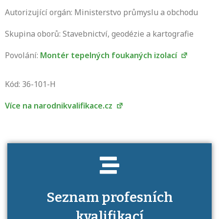
Autorizující orgán: Ministerstvo průmyslu a obchodu
Skupina oborů: Stavebnictví, geodézie a kartografie
Povolání:
Montér tepelných foukaných izolací
Projděte si seznam profesních kvalifikací.
Víte, jaké dovednosti musíte pro danou
Kód: 36-101-H
kvalifikaci prokázat?
Více na narodnikvalifikace.cz
Seznam profesních
kvalifikací