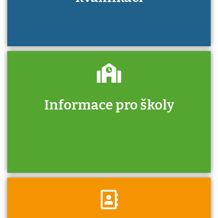
Informace pro školy
Zjistěte, jak se přihlásit ke zkoušce a kde
získáte informace o tom, kdo vás vyzkouší.