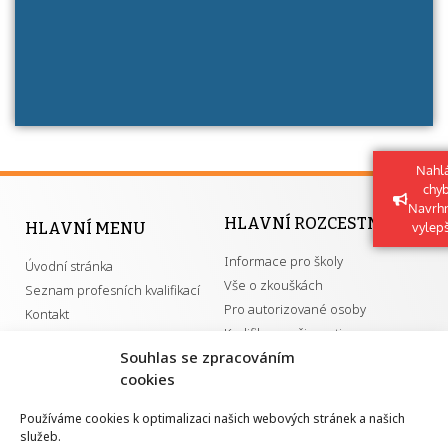
má získání autorizace?
Nahlá
chy
Navrh
HLAVNÍ ROZCESTNÍK
HLAVNÍ MENU
vylep
Informace pro školy
Úvodní stránka
Vše o zkouškách
Seznam profesních kvalifikací
Pro autorizované osoby
Kontakt
Kvalifikace a živnosti
Souhlas se zpracováním
cookies
DŮLEŽITÉ ODKAZY
Používáme cookies k optimalizaci našich webových stránek a našich
služeb.
GDPR