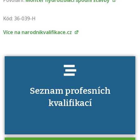
Povolání:
Montér hydroizolací spodní stavby
Projděte si seznam profesních kvalifikací.
Víte, jaké dovednosti musíte pro danou
Kód: 36-039-H
kvalifikaci prokázat?
Více na narodnikvalifikace.cz
Seznam profesních
kvalifikací