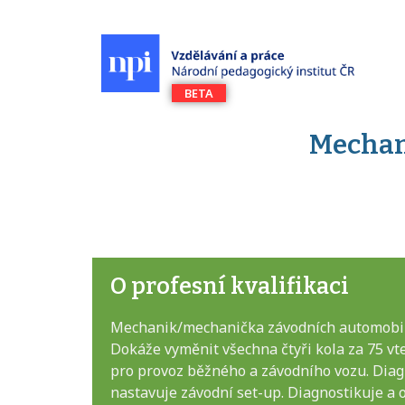
Mechan
O profesní kvalifikaci
Mechanik/mechanička závodních automobilů
Dokáže vyměnit všechna čtyři kola za 75 vt
pro provoz běžného a závodního vozu. Diagn
nastavuje závodní set-up. Diagnostikuje a