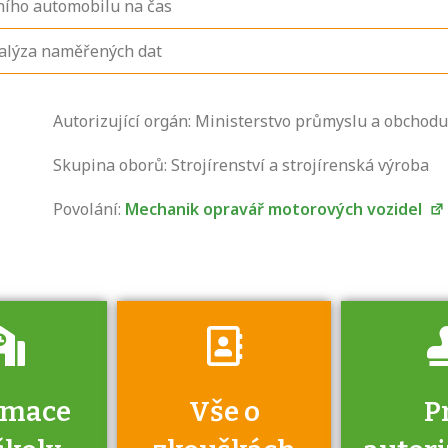
ního automobilu na čas
nalýza naměřených dat
Zjistěte, jak se
Autorizující orgán: Ministerstvo průmyslu a obchodu
přihlásit ke
zkoušce a kde
Skupina oborů: Strojírenství a strojírenská výroba
získáte informace
Povolání:
Mechanik opravář motorových vozidel
o tom, kdo vás
vyzkouší.
rmace
Vše o
P