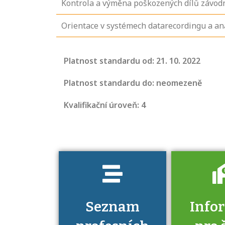
Kontrola a výměna poškozených dílů závod
Orientace v systémech datarecordingu a a
Projděte si
seznam
Platnost standardu od: 21. 10. 2022
profesních
kvalifikací. Víte,
Platnost standardu do: neomezeně
jaké dovednosti
Kvalifikační úroveň: 4
musíte pro danou
kvalifikaci
prokázat?
Seznam
Info