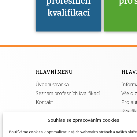
profesních
pro 
kvalifikací
Víte, že 
máte v
Národní 
kvalifik
HLAVNÍ MENU
HLAV
výhod
Úvodní stránka
Inform
získ
autor
Seznam profesních kvalifikací
Vše o 
Kontakt
Pro au
Kvalifi
Souhlas se zpracováním cookies
Používáme cookies k optimalizaci našich webových stránek a našich služe