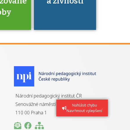
izované
a živnosti
oby
je to
zovaná
a jaké
á získání
izace?
Národní pedagogický institut ČR
Senovážné náměstí 25
Nahlásit chybu
Navrhnout vylepšení
110 00 Praha 1