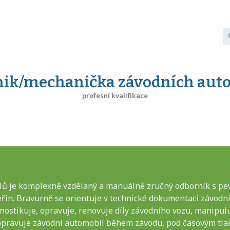
ik/mechanička závodních aut
profesní kvalifikace
 je komplexně vzdělaný a manuálně zručný odborník s pev
eřin. Bravurně se orientuje v technické dokumentaci závodní
ostikuje, opravuje, renovuje díly závodního vozu, manipulu
 opravuje závodní automobil během závodu, pod časovým tl