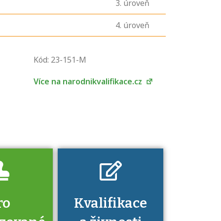
3
. úroveň
4
. úroveň
U řady živností je
podmínkou k
Kód: 23-151-M
jejímu získání
určitá kvalifikace.
Více na narodnikvalifikace.cz
Pro které toto
platí a kde si
znalosti a
dovednosti
nechat ověřit?
ro
Kvalifikace