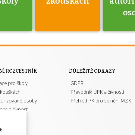
školy
zkouškách
autor
os
jako škola
 rámci
Kdo 
soustavy
autori
ací jisté
osoba 
NÍ ROZCESTNÍK
DŮLEŽITÉ ODKAZY
y při
výhody m
ace pro školy
ávání
GDPR
autor
izací?
zkouškách
Převodník ÚPK a živností
torizované osoby
Přehled PK pro splnění MZK
kace a živnosti
b.