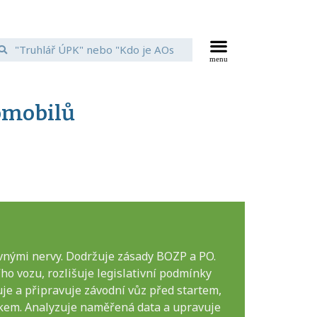
omobilů
nými nervy. Dodržuje zásady BOZP a PO.
ho vozu, rozlišuje legislativní podmínky
je a připravuje závodní vůz před startem,
akem. Analyzuje naměřená data a upravuje