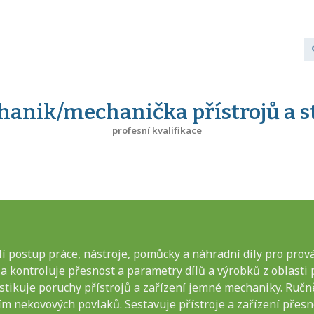
anik/mechanička přístrojů a s
profesní kvalifikace
í postup práce, nástroje, pomůcky a náhradní díly pro prov
a kontroluje přesnost a parametry dílů a výrobků z oblasti p
stikuje poruchy přístrojů a zařízení jemné mechaniky. Ručn
ím nekovových povlaků. Sestavuje přístroje a zařízení přes