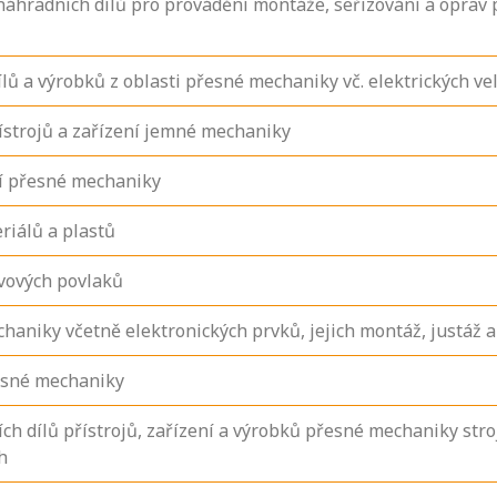
áhradních dílů pro provádění montáže, seřizování a oprav p
ů a výrobků z oblasti přesné mechaniky vč. elektrických vel
ístrojů a zařízení jemné mechaniky
ní přesné mechaniky
riálů a plastů
vových povlaků
haniky včetně elektronických prvků, jejich montáž, justáž a
řesné mechaniky
ích dílů přístrojů, zařízení a výrobků přesné mechaniky st
h