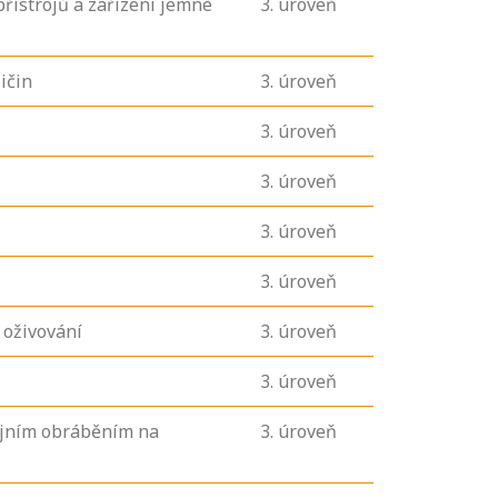
řístrojů a zařízení jemné
3
. úroveň
ičin
3
. úroveň
3
. úroveň
3
. úroveň
3
. úroveň
3
. úroveň
 oživování
3
. úroveň
3
. úroveň
rojním obráběním na
3
. úroveň