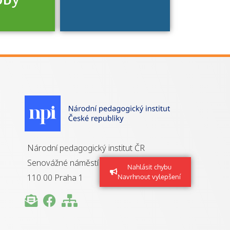
je to
zovaná
a jaké
á získání
izace?
Národní pedagogický institut ČR
Senovážné náměstí 25
Nahlásit chybu
110 00 Praha 1
Navrhnout vylepšení