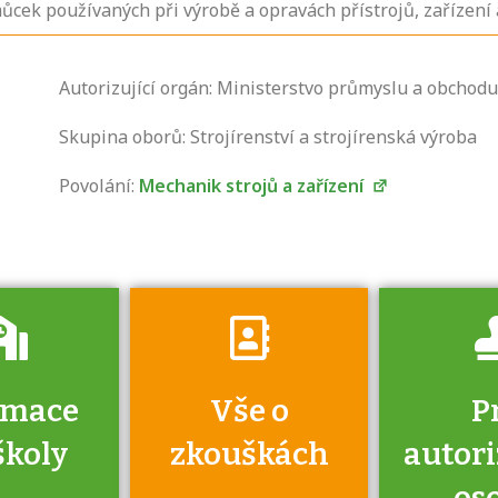
můcek používaných při výrobě a opravách přístrojů, zařízen
Zjistěte, jak se
Autorizující orgán: Ministerstvo průmyslu a obchodu
přihlásit ke
zkoušce a kde
Skupina oborů: Strojírenství a strojírenská výroba
získáte informace
Povolání:
Mechanik strojů a zařízení
o tom, kdo vás
vyzkouší.
rmace
Vše o
P
školy
zkouškách
autor
os