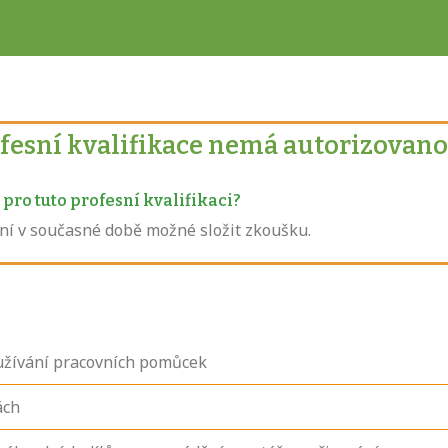
ofesní kvalifikace nemá autorizovano
pro tuto profesní kvalifikaci?
není v současné době možné složit zkoušku.
užívání pracovních pomůcek
ách