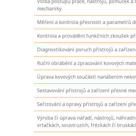
Volba postupu práce, nástrojů, pomůcek a n
mechaniky
Měření a kontrola přesnosti a parametrů díl
Kontrola a provádění funkčních zkoušek př
Diagnostikování poruch přístrojů a zaříze
Ruční obrábění a zpracování kovových mate
Úprava kovových součástí nanášením neko
Sestavování přístrojů a zařízení přesné mec
Seřizování a opravy přístrojů a zařízení p
Výroba či úprava nářadí, nástrojů, náhradn
vrtačkách, soustruzích, frézkách či bruskác