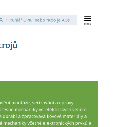
trojů
ádění montáže, seřizování a opravy
řesné mechaniky vč. elektrických veličin.
ě obrábí a zpracovává kovové materiály a
né mechaniky včetně elektronických prvků a