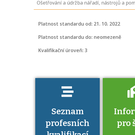
Ošetřování a údržba nářadí, nástrojů a po
Projděte si
seznam
Platnost standardu od: 21. 10. 2022
profesních
kvalifikací. Víte,
Platnost standardu do: neomezeně
jaké dovednosti
Kvalifikační úroveň: 3
musíte pro danou
kvalifikaci
prokázat?
Seznam
Info
profesních
pro 
kvalifikací