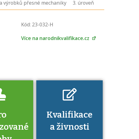
í a výrobků přesné mechaniky
3
. úroveň
U řady živností je
podmínkou k
Kód: 23-032-H
jejímu získání
určitá kvalifikace.
Více na narodnikvalifikace.cz
Pro které toto
platí a kde si
znalosti a
dovednosti
nechat ověřit?
ro
Kvalifikace
izované
a živnosti
oby