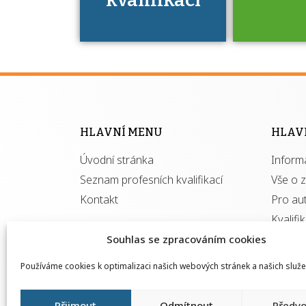
Víte, že 
máte v
Národní 
kvalifik
HLAVNÍ MENU
HLAV
výhod
Úvodní stránka
Inform
získ
autor
Seznam profesních kvalifikací
Vše o 
Kontakt
Pro au
Kvalifi
Souhlas se zpracováním cookies
Používáme cookies k optimalizaci našich webových stránek a našich služe
Přijmout
Odmítnout
Předvo