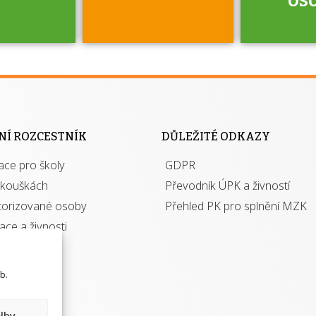
jako škola
 rámci
Kdo 
soustavy
autori
ací jisté
osoba 
NÍ ROZCESTNÍK
DŮLEŽITÉ ODKAZY
y při
výhody m
ace pro školy
ávání
GDPR
autor
izací?
zkouškách
Převodník ÚPK a živností
torizované osoby
Přehled PK pro splnění MZK
kace a živnosti
b.
lby